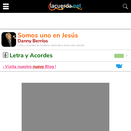
Somos uno en Jesús
Danny Berríos
Letra y Acordes de Guitarra. Aprende a tocar esta canción
Letra y Acordes
¡ Visita nuestro
nuevo
Blog !