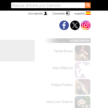
⚲
Inscripción
Conexión
Artistas Sugeridos
Yerba Brava
Ivan Villazon
Felipe Peláez
Juan Luis Guerra