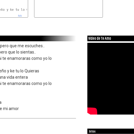
LA#
ño y ke tu lo Quieras

DO
Video de Te Amo
 pero que me escuches..
ero que lo sientas..
i te enamoraras como yo lo
eño y ke tu lo Quieras
una vida entera
i te enamoraras como yo lo
a
ue mi amor
Extras