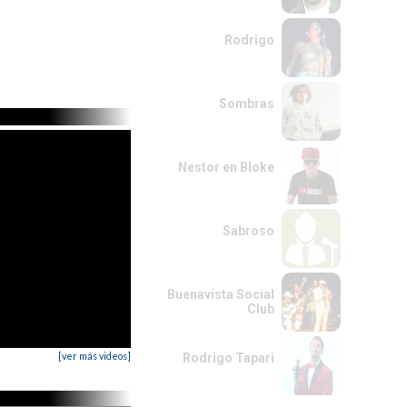
Rodrigo
Sombras
Nestor en Bloke
Sabroso
Buenavista Social
Club
[ver más videos]
Rodrigo Tapari