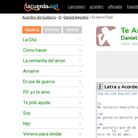
canciones
acordes
afinador
favori
Acordes de Guitarra
»
D
»
Daniel Agostini
» Te Amo (Tab)
Te 
Populares
del Artista
Historial
Daniel
La Cita
Letras, Aco
Cómo hacer
La ventanita del amor
Amame
En pie de guerra
Letra y Acorde
PD: yo te amo
REm
-
DO
-
LA#
REm
-
DO
-
LA#
Te pido ayuda
FA
Me Gustaria Hablarte p
Soy
LA#
me gustaria besarte pe
Hijo
LAm
me gustaria que de mi 
FA
DO
Veneno para olvidar
hice de ti,mi amor..
