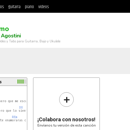
tos
guitarra
piano
videos
Amo
 Agostini
rdes y Tabs para Guitarra, Bajo y Ukulele
s
+
REm
ero que me escuches..

DO
ro que lo sientas..

REm
DO
LA#
¡Colabora con nosotros!
te enamoraras como yo lo

Envíanos tu versión de esta canción