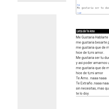
FA
Me gustaria ser tu due
LA#
Letra de Te Amo
Me Gustaria Hablarte
me gustaria besarte p
me gustaria que de m
hice de ti,mi amor..
Me gustaria ser tu du
y asi poder amarnos 
me gustaria que de m
hice de ti,mi amor
Te Amo.. naaa naaa
Te Extraño..naaa naa
sin necesitas, mas q
te lo doy.