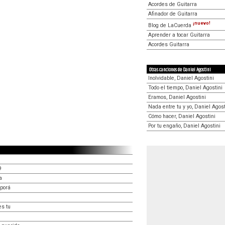
Acordes de Guitarra
Afinador de Guitarra
¡nuevo!
Blog de LaCuerda
Aprender a tocar Guitarra
Acordes Guitarra
Otras canciones de Daniel Agostini
Inolvidable, Daniel Agostini
Todo el tiempo, Daniel Agostini
Eramos, Daniel Agostini
Nada entre tu y yo, Daniel Agost
Cómo hacer, Daniel Agostini
Por tu engaño, Daniel Agostini
9
a
 porá
es tu