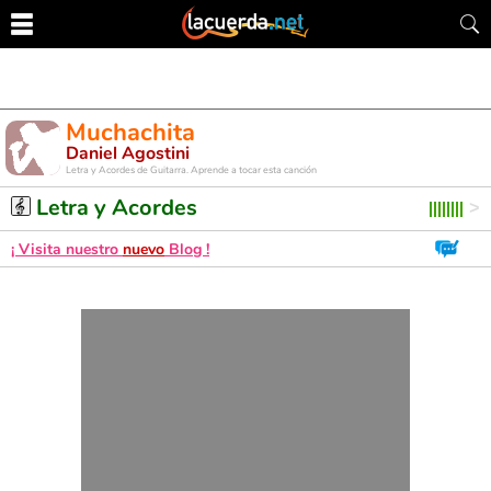
Muchachita
Daniel Agostini
Letra y Acordes de Guitarra. Aprende a tocar esta canción
Letra y Acordes
¡ Visita nuestro
nuevo
Blog !