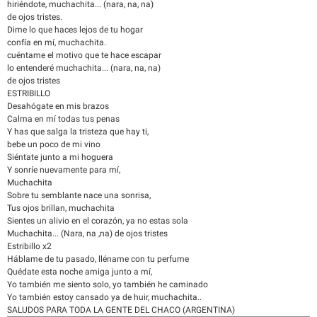
hiriéndote, muchachita... (nara, na, na)
de ojos tristes.
Dime lo que haces lejos de tu hogar
confía en mí, muchachita.
cuéntame el motivo que te hace escapar
lo entenderé muchachita... (nara, na, na)
de ojos tristes
ESTRIBILLO
Desahógate en mis brazos
Calma en mí todas tus penas
Y has que salga la tristeza que hay ti,
bebe un poco de mi vino
Siéntate junto a mi hoguera
Y sonríe nuevamente para mí,
Muchachita
Sobre tu semblante nace una sonrisa,
Tus ojos brillan, muchachita
Sientes un alivio en el corazón, ya no estas sola
Muchachita... (Nara, na ,na) de ojos tristes
Estribillo x2
Háblame de tu pasado, lléname con tu perfume
Quédate esta noche amiga junto a mí,
Yo también me siento solo, yo también he caminado
Yo también estoy cansado ya de huir, muchachita..
SALUDOS PARA TODA LA GENTE DEL CHACO (ARGENTINA)