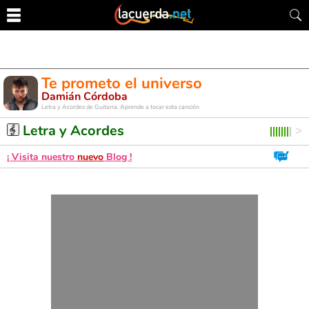
Te prometo el universo
Damián Córdoba
Letra y Acordes de Guitarra. Aprende a tocar esta canción
Letra y Acordes
¡ Visita nuestro
nuevo
Blog !