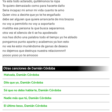
Ya esta todo aclarado, quitémonos la ropa
Te quiero demasiado como para hacerte daño
Seria incapaz mi amor mi vida cuanto te amo
Quien vino a decirte que yo te he engañado
debe ser alguien que quiere arrancarte de mis brazos
no voy a permitirlo no voy a soportarlo
maldita esa persona la que busca separarnos.
otra vez el silencio de ti se ha apoderado
nos has dicho una palabra todo el tiempo yo he ablado
pongamos punto aparte y acabemos ya kon esto
no ves ke estoi muriéndome de ganas de deseos
no dejemos que destruya nuestra relacionnnn!!
yoooo yooo yo te amoooo
Otras canciones de Damián Córdoba
Malvada, Damián Córdoba
Dile que yo, Damián Córdoba
Sé que no debo hablarte, Damián Córdoba
Nadie más que tú, Damián Córdoba
El último beso, Damián Córdoba