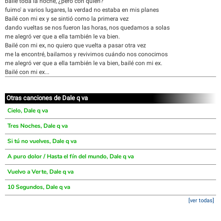
bailé toda la noche, ¿pero con quién?
fuimo' a varios lugares, la verdad no estaba en mis planes
Bailé con mi ex y se sintió como la primera vez
dando vueltas se nos fueron las horas, nos quedamos a solas
me alegró ver que a ella también le va bien.
Bailé con mi ex, no quiero que vuelta a pasar otra vez
me la encontré, bailamos y revivimos cuándo nos conocimos
me alegró ver que a ella también le va bien, bailé con mi ex.
Bailé con mi ex...
Otras canciones de Dale q va
Cielo, Dale q va
Tres Noches, Dale q va
Si tú no vuelves, Dale q va
A puro dolor / Hasta el fín del mundo, Dale q va
Vuelvo a Verte, Dale q va
10 Segundos, Dale q va
[ver todas]