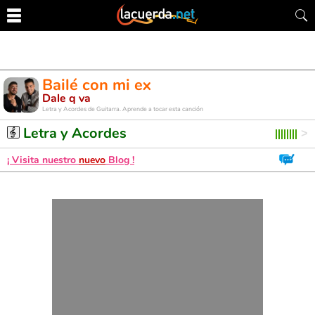
Bailé con mi ex
Dale q va
Letra y Acordes de Guitarra. Aprende a tocar esta canción
Letra y Acordes
¡ Visita nuestro
nuevo
Blog !