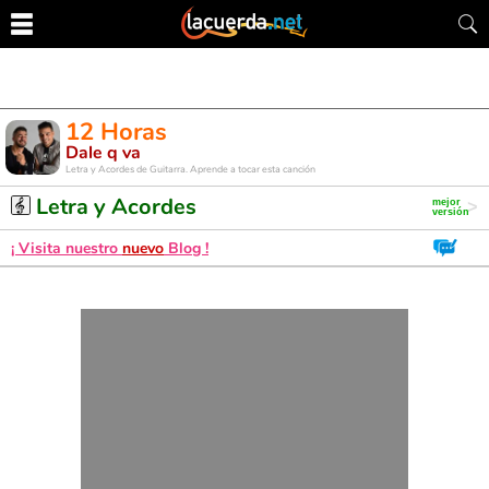
12 Horas
Dale q va
Letra y Acordes de Guitarra. Aprende a tocar esta canción
Letra y Acordes
¡ Visita nuestro
nuevo
Blog !