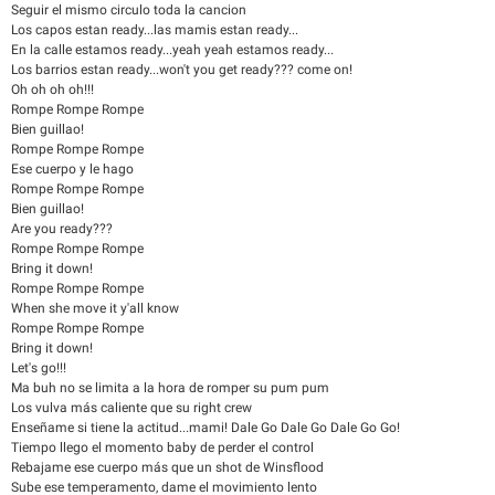
Seguir el mismo circulo toda la cancion
Los capos estan ready...las mamis estan ready...
En la calle estamos ready...yeah yeah estamos ready...
Los barrios estan ready...won't you get ready??? come on!
Oh oh oh oh!!!
Rompe Rompe Rompe
Bien guillao!
Rompe Rompe Rompe
Ese cuerpo y le hago
Rompe Rompe Rompe
Bien guillao!
Are you ready???
Rompe Rompe Rompe
Bring it down!
Rompe Rompe Rompe
When she move it y'all know
Rompe Rompe Rompe
Bring it down!
Let's go!!!
Ma buh no se limita a la hora de romper su pum pum
Los vulva más caliente que su right crew
Enseñame si tiene la actitud...mami! Dale Go Dale Go Dale Go Go!
Tiempo llego el momento baby de perder el control
Rebajame ese cuerpo más que un shot de Winsflood
Sube ese temperamento, dame el movimiento lento