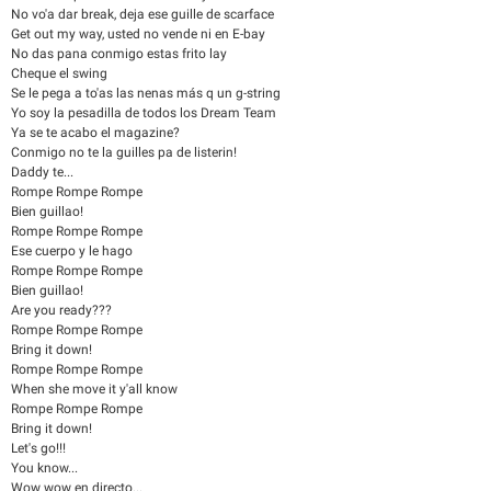
No vo'a dar break, deja ese guille de scarface
Get out my way, usted no vende ni en E-bay
No das pana conmigo estas frito lay
Cheque el swing
Se le pega a to'as las nenas más q un g-string
Yo soy la pesadilla de todos los Dream Team
Ya se te acabo el magazine?
Conmigo no te la guilles pa de listerin!
Daddy te...
Rompe Rompe Rompe
Bien guillao!
Rompe Rompe Rompe
Ese cuerpo y le hago
Rompe Rompe Rompe
Bien guillao!
Are you ready???
Rompe Rompe Rompe
Bring it down!
Rompe Rompe Rompe
When she move it y'all know
Rompe Rompe Rompe
Bring it down!
Let's go!!!
You know...
Wow wow en directo...