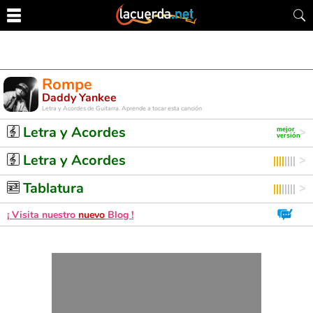
Rompe
Daddy Yankee
Letra y Acordes de Guitarra. Aprende a tocar esta canción
Letra y Acordes
Letra y Acordes
Tablatura
¡ Visita nuestro
nuevo
Blog !