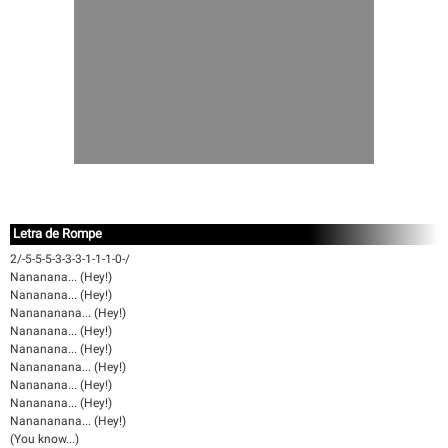
Letra de Rompe
2/-5-5-5-3-3-3-1-1-1-0-/
Nananana... (Hey!)
Nananana... (Hey!)
Nanananana... (Hey!)
Nananana... (Hey!)
Nananana... (Hey!)
Nanananana... (Hey!)
Nananana... (Hey!)
Nananana... (Hey!)
Nanananana... (Hey!)
(You know...)