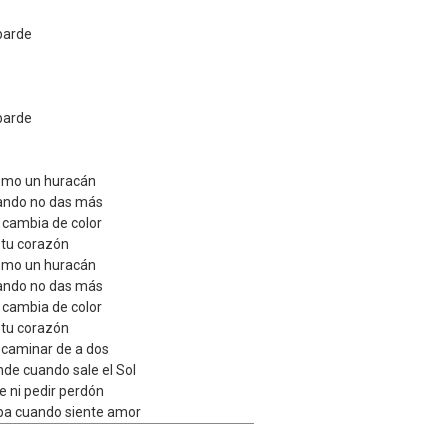
barde
barde
omo un huracán
uando no das más
o cambia de color
 tu corazón
omo un huracán
uando no das más
o cambia de color
 tu corazón
 caminar de a dos
de cuando sale el Sol
 ni pedir perdón
pa cuando siente amor