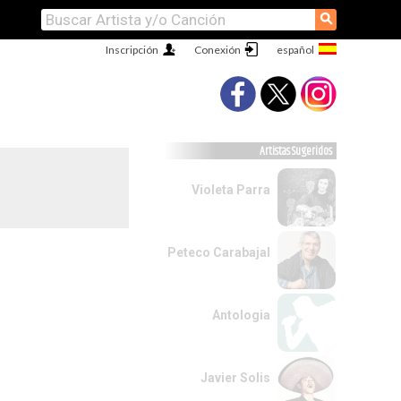
⚲
Inscripción
Conexión
Artistas Sugeridos
Violeta Parra
Peteco Carabajal
Antologia
Javier Solis