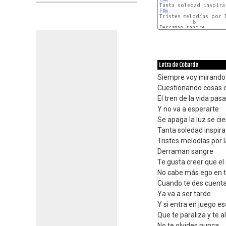
F#m
B
Derraman sangre

Letra de Cobarde
Siempre voy mirando 
Cuestionando cosas c
El tren de la vida pas
Y no va a esperarte
Se apaga la luz se cie
Tanta soledad inspira
Tristes melodías por 
Derraman sangre
Te gusta creer que e
No cabe más ego en 
Cuando te des cuenta
Ya va a ser tarde
Y si entra en juego e
Que te paraliza y tе a
No te olvides nunca