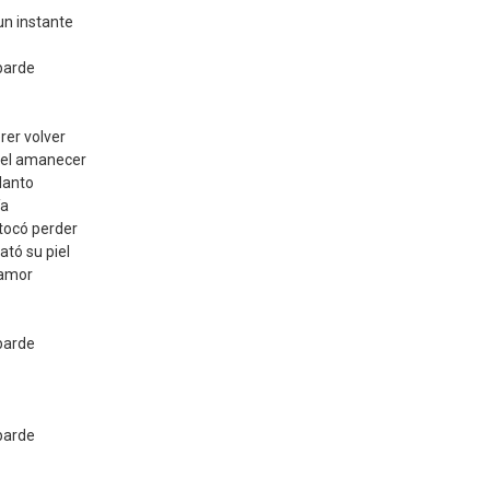
un instante
barde
rer volver
y el amanecer
llanto
ía
tocó perder
ató su piel
 amor
barde
barde