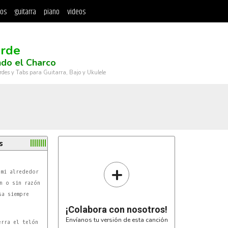
tos
guitarra
piano
videos
rde
do el Charco
rdes y Tabs para Guitarra, Bajo y Ukulele
s
+
¡Colabora con nosotros!
Envíanos tu versión de esta canción