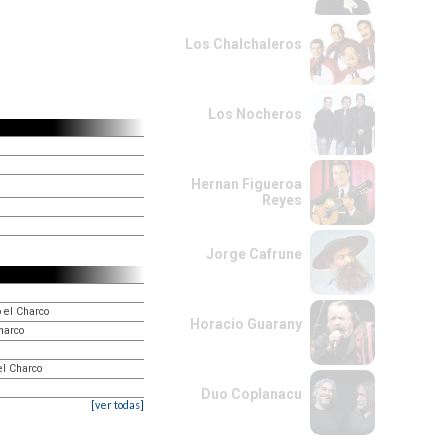
Los Chalchaleros
Los Nocheros
Hernan Figueroa
Reyes
Jorge Cafrune
 el Charco
Horacio Guarany
harco
el Charco
Duo Coplanacu
[ver todas]