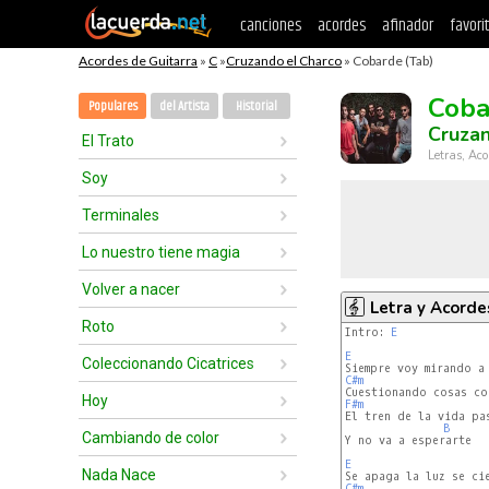
canciones
acordes
afinador
favori
Acordes de Guitarra
»
C
»
Cruzando el Charco
» Cobarde (Tab)
Coba
Populares
del Artista
Historial
Cruzan
El Trato
Letras, Aco
Soy
Terminales
Lo nuestro tiene magia
Volver a nacer
Letra y Acorde
Roto
Intro: 
E
E
Coleccionando Cicatrices
C#m
Hoy
F#m
B
Cambiando de color
Y no va a esperarte

E
Nada Nace
C#m