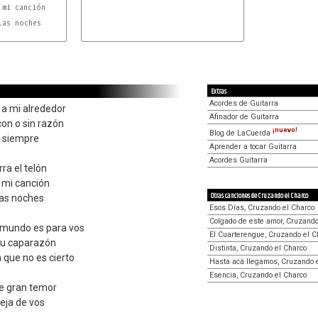
Extras
Acordes de Guitarra
a mi alrededor
Afinador de Guitarra
on o sin razón
¡nuevo!
Blog de LaCuerda
a siempre
Aprender a tocar Guitarra
Acordes Guitarra
rra el telón
 mi canción
Otras canciones de Cruzando el Charco
las noches
Esos Días, Cruzando el Charco
Colgado de este amor, Cruzando
l mundo es para vos
El Cuarterengue, Cruzando el C
tu caparazón
Distinta, Cruzando el Charco
 que no es cierto
Hasta acá llegamos, Cruzando 
Esencia, Cruzando el Charco
sе gran temor
leja de vos