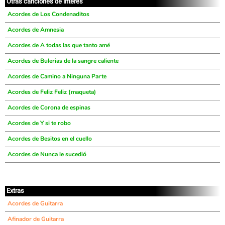
Otras canciones de interés
Acordes de Los Condenaditos
Acordes de Amnesia
Acordes de A todas las que tanto amé
Acordes de Bulerias de la sangre caliente
Acordes de Camino a Ninguna Parte
Acordes de Feliz Feliz (maqueta)
Acordes de Corona de espinas
Acordes de Y si te robo
Acordes de Besitos en el cuello
Acordes de Nunca le sucedió
Extras
Acordes de Guitarra
Afinador de Guitarra