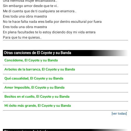
Una hermosa mujer encantadora..
Sin embargo amor desde que te vi..
Me di cuenta que de ti cualquiera se enamora..
Eres toda una obra maestra
No te hace falta nada eres bella por dentro escultural por fuera
Eres toda una obra maestra
En plena facultades te lo estoy diciendo doy mi vida entera
Para que tu me quieras..
Otras canciones de El Coyote y su Banda
Concédeme, El Coyote y su Banda
Arboles de la barranca, El Coyote y su Banda
Qué casualidad, El Coyote y su Banda
Amor Imposible, El Coyote y su Banda
Besitos en el cuello, El Coyote y su Banda
Mi éxito más grande, El Coyote y su Banda
[ver todas]