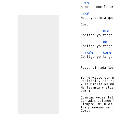
REm
LA#
Me doy cuenta que
REm
DO
FA#m
SOLm
Pues, si nada tuv
Yo he visto con m
Pesimista, sin es
Y la Biblia me mu
Me levanta y alie
Coro:

Cuántas veces fal
Cerradas estando 
Siempre, mi Dios,
Tus promesas se c
Coro:
