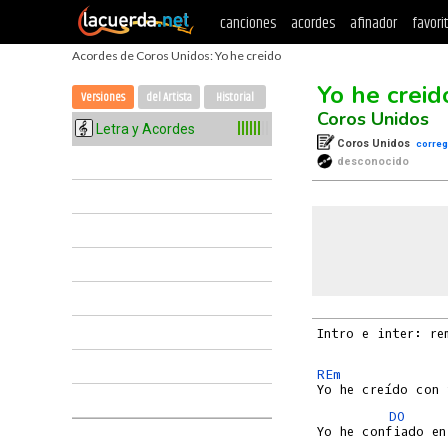
canciones
acordes
afinador
favori
Acordes de Coros Unidos: Yo he creido
Yo he creid
Versiones
del Artista
Historial
Coros Unidos
Letra y Acordes
Coros Unidos
correg
desconocido
Intro e inter: re
REm
DO