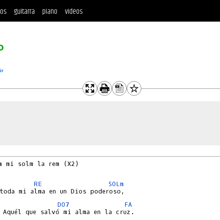
tos
guitarra
piano
videos
o
ir
m mi solm la rem (X2)

RE
SOLm
DO7
FA