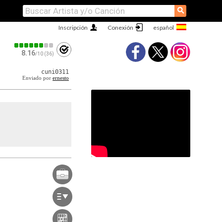
⚲
Inscripción
Conexión
8.16
/10 (36)
cuni0311
Enviado por
ernesto