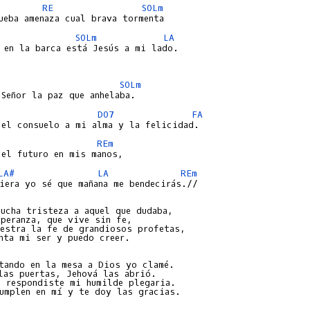
RE
SOLm
SOLm
LA
 en la barca está Jesús a mi lado.

SOLm
DO7
FA
REm
LA#
LA
REm
iera yo sé que mañana me bendecirás.//

ucha tristeza a aquel que dudaba,

peranza, que vive sin fe,

estra la fe de grandiosos profetas,

nta mi ser y puedo creer.

tando en la mesa a Dios yo clamé.

las puertas, Jehová las abrió.

 respondiste mi humilde plegaria.

umplen en mí y te doy las gracias.
