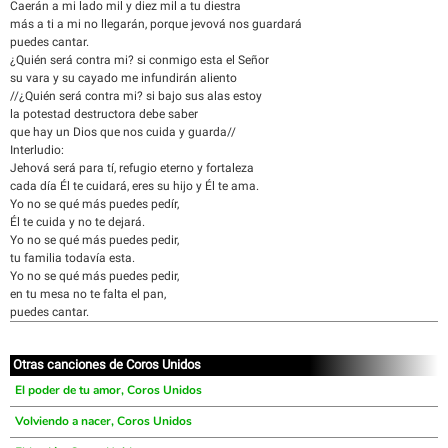
Caerán a mi lado mil y diez mil a tu diestra
más a ti a mi no llegarán, porque jevová nos guardará
puedes cantar.
¿Quién será contra mi? si conmigo esta el Señor
su vara y su cayado me infundirán aliento
//¿Quién será contra mi? si bajo sus alas estoy
la potestad destructora debe saber
que hay un Dios que nos cuida y guarda//
Interludio:
Jehová será para tí, refugio eterno y fortaleza
cada día Él te cuidará, eres su hijo y Él te ama.
Yo no se qué más puedes pedír,
Él te cuida y no te dejará.
Yo no se qué más puedes pedir,
tu familia todavía esta.
Yo no se qué más puedes pedir,
en tu mesa no te falta el pan,
puedes cantar.
Otras canciones de Coros Unidos
El poder de tu amor, Coros Unidos
Volviendo a nacer, Coros Unidos