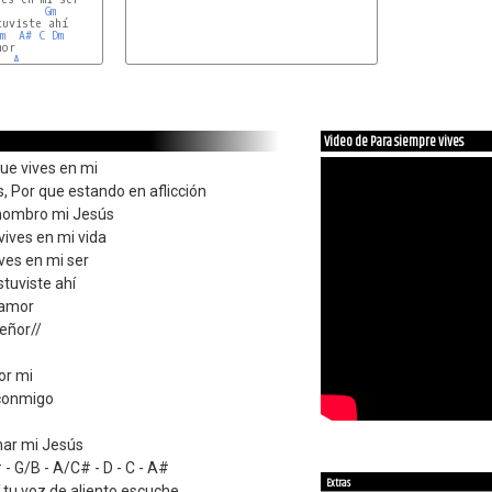
Gm
uviste ahí

m
A#
C
Dm
or

A
Video de Para siempre vives
que vives en mi
, Por que estando en aflicción
 hombro mi Jesús
vives en mi vida
ves en mi ser
tuviste ahí
 amor
eñor//
or mi
conmigo
nar mi Jesús
# - G/B - A/C# - D - C - A#
Extras
 tu voz de aliento escuche