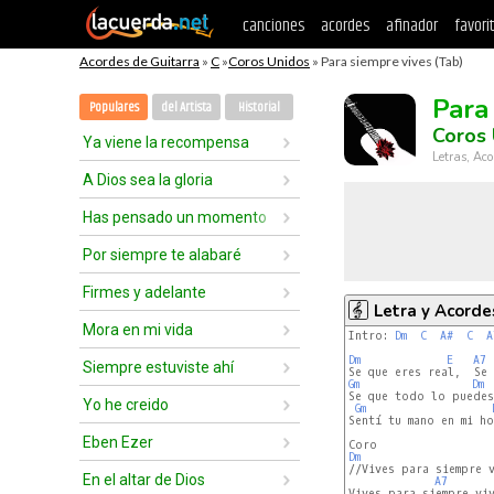
canciones
acordes
afinador
favori
Acordes de Guitarra
»
C
»
Coros Unidos
» Para siempre vives (Tab)
Para
Populares
del Artista
Historial
Coros 
Ya viene la recompensa
Letras, Aco
A Dios sea la gloria
Has pensado un momento
Por siempre te alabaré
Firmes y adelante
Letra y Acorde
Mora en mi vida
Intro: 
Dm
C
A#
C
A
Dm
E
A7
Siempre estuviste ahí
Gm
Dm
Se que todo lo puedes
Yo he creido
Gm
Sentí tu mano en mi ho
Eben Ezer
Dm
//Vives para siempre v
En el altar de Dios
A7