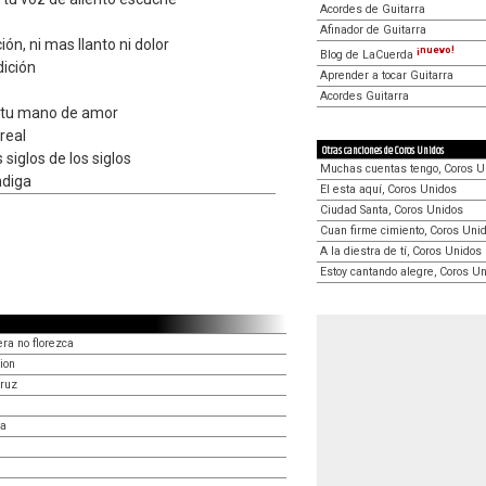
Acordes de Guitarra
Afinador de Guitarra
ón, ni mas llanto ni dolor
¡nuevo!
Blog de LaCuerda
ición
Aprender a tocar Guitarra
Acordes Guitarra
i tu mano de amor
real
Otras canciones de Coros Unidos
s siglos de los siglos
Muchas cuentas tengo, Coros U
ndiga
El esta aquí, Coros Unidos
Ciudad Santa, Coros Unidos
Cuan firme cimiento, Coros Uni
A la diestra de tí, Coros Unidos
Estoy cantando alegre, Coros U
ra no florezca
ion
cruz
ta