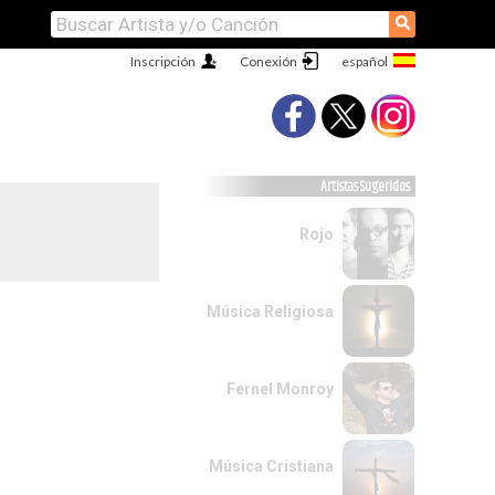
⚲
Inscripción
Conexión
Artistas Sugeridos
Rojo
Música Religiosa
Fernel Monroy
Música Cristiana