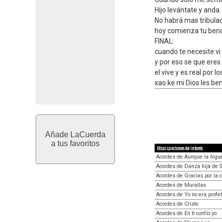
Hijo levántate y anda
No habrá mas tribulaci
hoy comienza tu bend
FINAL:
cuando te necesite v
y por eso se que eres 
el vive y es real por lo
xao ke mi Dios les be
Añade LaCuerda
a tus favoritos
Otras canciones de interés
Acordes de Aunque la higue
Acordes de Danza hija de S
Acordes de Gracias por la 
Acordes de Murallas
Acordes de Yo no era profe
Acordes de Cristo
Acordes de En tí confío yo