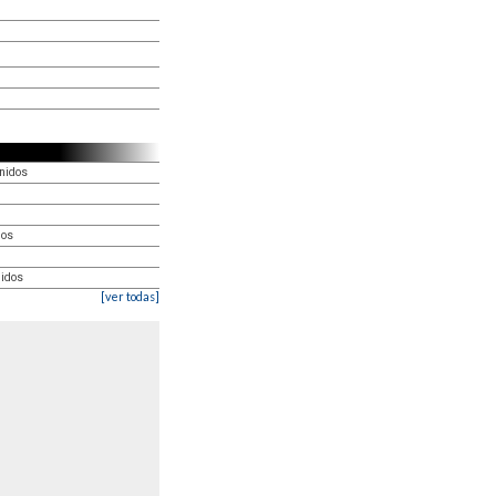
nidos
dos
nidos
[ver todas]