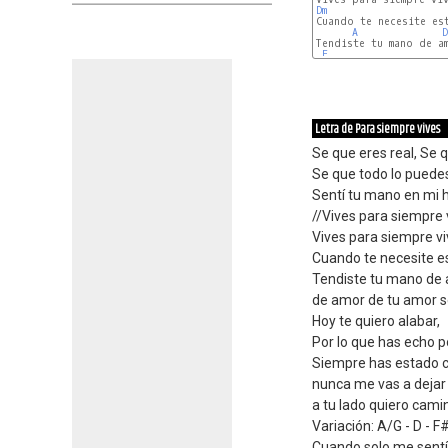
Dm
Cuando te necesite est
A
D
Tendiste tu mano de am
E
Letra de Para siempre vives
Se que eres real, Se 
Se que todo lo puedes
Sentí tu mano en mi
//Vives para siempre 
Vives para siempre vi
Cuando te necesite es
Tendiste tu mano de
de amor de tu amor s
Hoy te quiero alabar,
Por lo que has echo p
Siempre has estado 
nunca me vas a dejar
a tu lado quiero cami
Variación: A/G - D - F
Cuando solo me sentí