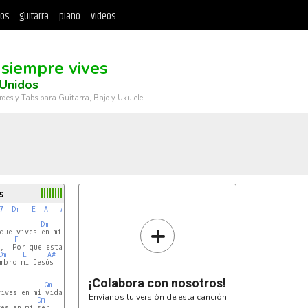
tos
guitarra
piano
videos
 siempre vives
Unidos
rdes y Tabs para Guitarra, Bajo y Ukulele
s
7
Dm
E
A
A7
C
Dm
+
Dm
F
G
,  Por que estando en aflicción

Dm
E
A#
A
mbro mi Jesús

¡Colabora con nosotros!
Gm
ives en mi vida

Envíanos tu versión de esta canción
Dm