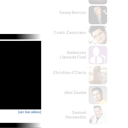
Danny Berríos
Coalo Zamorano
Alabanzas
Llamada Final
Christine d'Clario
Abel Zavala
[ver más videos]
Samuel
Hernandez