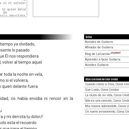
 si el volviera,

G
Em
Bm
A
Extras
Acordes de Guitarra
tiempo ya olvidado,
Afinador de Guitarra
sente lo pasado.
¡nuevo!
Blog de LaCuerda
ue Él nos respondiera
Aprender a tocar Guitarra
, volver al tiempo aquel
Acordes Guitarra
r toda la noche en vela,
Otras canciones de Coros Unidos
o si el volviera,
Cuando clamo a Dios, Coros Un
ni quien delante fuera.
Que Lindo, Coros Unidos
La razón de mi vida, Coros Uni
idad, no había envidia ni rencor en la
Sólo es una canción, Coros Unid
Mis manos adorándote, Coros U
u
Un nuevo avivamiento, Coros U
a y mi derrota tu dolor//
solo esta el recuerdo
s que pase el tiempo.