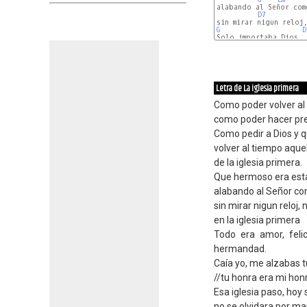
alabando al Señor como
D7
G
D
G
A
D
Letra de La iglesia primera
Como poder volver al 
como poder hacer pre
Como pedir a Dios y q
volver al tiempo aquel
de la iglesia primera.
Que hermoso era esta
alabando al Señor com
sin mirar nigun reloj, 
en la iglesia primera
Todo era amor, felic
hermandad.
Caía yo, me alzabas t
//tu honra era mi honr
Esa iglesia paso, hoy 
no se olvidara por ma