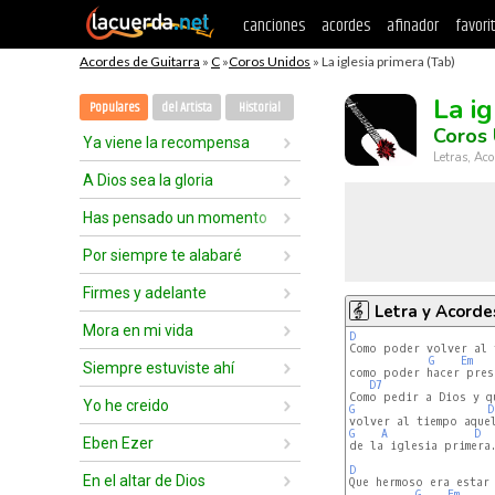
canciones
acordes
afinador
favori
Acordes de Guitarra
»
C
»
Coros Unidos
» La iglesia primera (Tab)
La i
Populares
del Artista
Historial
Coros 
Ya viene la recompensa
Letras, Aco
A Dios sea la gloria
Has pensado un momento
Por siempre te alabaré
Firmes y adelante
Letra y Acorde
Mora en mi vida
D
Como poder volver al 
G
Em
Siempre estuviste ahí
como poder hacer pres
D7
Yo he creido
G
D
G
A
D
Eben Ezer
de la iglesia primera.
D
En el altar de Dios
Que hermoso era estar 
G
Em