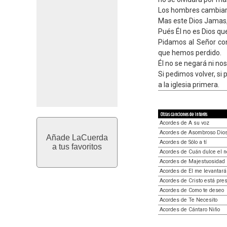
Los hombres cambiará
Mas este Dios Jamas,
Pués Él no es Dios q
Pidamos al Señor con
que hemos perdido.
Él no se negará ni no
Si pedimos volver, si
a la iglesia primera.
Otras canciones de interés
Acordes de A su voz
Acordes de Asombroso Dio
Añade LaCuerda
Acordes de Sólo a tí
a tus favoritos
Acordes de Cuán dulce el 
Acordes de Majestuosidad
Acordes de El me levantará
Acordes de Cristo está pre
Acordes de Como te deseo
Acordes de Te Necesito
Acordes de Cántaro Niño