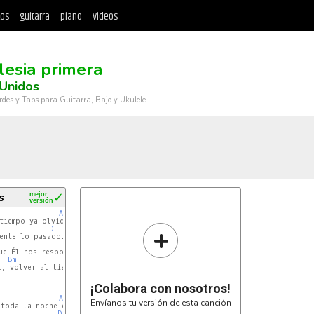
tos
guitarra
piano
videos
glesia primera
Unidos
rdes y Tabs para Guitarra, Bajo y Ukulele
s
mejor
✓
versión
A
tiempo ya olvidado,

+
D
ente lo pasado.

G
Em
Bm
A


¡Colabora con nosotros!
A
Envíanos tu versión de esta canción
toda la noche en vela,

D