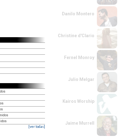
Danilo Montero
Christine d'Clario
Fernel Monroy
Julio Melgar
idos
Kairos Worship
dos
os
nidos
nidos
Jaime Murrell
[ver todas]