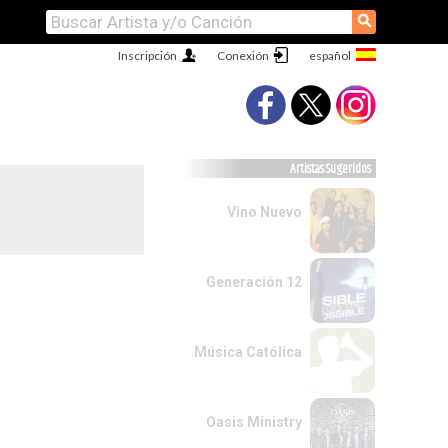
⚲
Inscripción
Conexión
Artistas Sugeridos
Vino Nuevo
Generación 12
Música Católica
Oasis Ministry