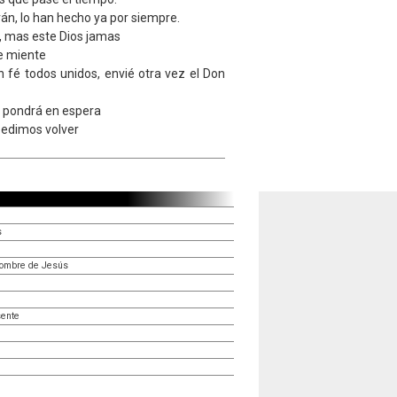
n, lo han hecho ya por siempre.
 mas este Dios jamas
ue miente
 fé todos unidos, envié otra vez el Don
s pondrá en espera
 pedimos volver
s
nombre de Jesús
sente