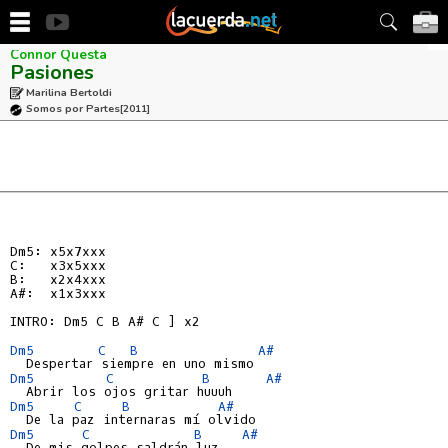
Connor Questa
Pasiones
Marilina Bertoldi
Somos por Partes
[2011]
Dm5: x5x7xxx
C:   x3x5xxx
B:   x2x4xxx
A#:  x1x3xxx
INTRO: Dm5 C B A# C ] x2

Dm5
C
B
A#
Dm5
C
B
A#
Dm5
C
B
A#
Dm5
C
B
A#
  De mis golpes saldrán luz
