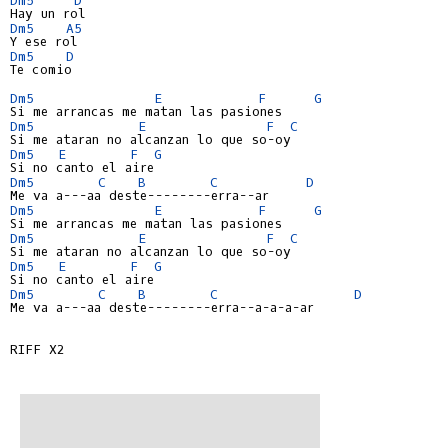
Dm5
A5
Dm5
D
Te comio

Dm5
E
F
G
Dm5
E
F
C
Dm5
E
F
G
Dm5
C
B
C
D
Me va a---aa deste--------erra--ar
Dm5
E
F
G
Dm5
E
F
C
Dm5
E
F
G
Dm5
C
B
C
D
Me va a---aa deste--------erra--a-a-a-ar
RIFF X2
