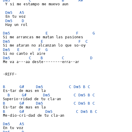
 Y si me estampo me muevo aun

Dm5
A5
 En tu voz

Dm5
D
 Hay un rol

Dm5
E
F
G
Dm5
E
F
C
Dm5
E
F
G
Dm5
C
B
C
D
Me va a---aa deste--------erra--ar
-RIFF-

B
G#
Dm5
C
Dm5
B
C
Es-tar de mas en la

B
G#
Dm5
C
Dm5
B
C
B
G#
Dm5
C
Dm5
B
C
B
G#
Dm5
C
Dm5
B
C
Me-dio-cri-dad de tu cla-an

Dm5
A5
Dm5
D