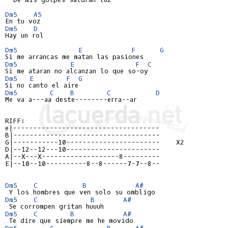
Dm5
A5
Dm5
D
Hay un rol

Dm5
E
F
G
Dm5
E
F
C
Dm5
E
F
G
Dm5
C
B
C
D
Me va a---aa deste--------erra--ar
e|------------------------------------
B|------------------------------------
G|-----------10-----------------------    X2
D|--12--12---10-----------------------
A|--X---X-------------------8---------
E|--10--10----------8--8------7-7--8--
Dm5
C
B
A#
Dm5
C
B
A#
Dm5
C
B
A#
Dm5
C
B
A#