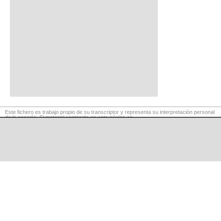
Este fichero es trabajo propio de su transcriptor y representa su interpretación personal
de la canción. El material contenido en esta página es
para exclusivo uso privado, por lo que se prohibe su reproducción o retransmisión, así
como su uso para fines comerciales.
©
LaCuerda
.net
·
·
·
aviso legal
privacidad
contacto