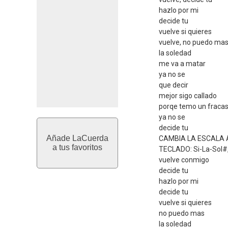
hazlo por mi
decide tu
vuelve si quieres
vuelve, no puedo ma
la soledad
me va a matar
ya no se
que decir
mejor sigo callado
porqe temo un fraca
ya no se
decide tu
Añade LaCuerda
CAMBIA LA ESCALA 
a tus favoritos
TECLADO: Si-La-Sol#,
vuelve conmigo
decide tu
hazlo por mi
decide tu
vuelve si quieres
no puedo mas
la soledad