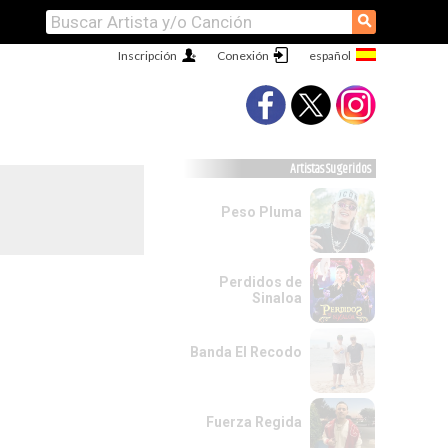
⚲
Inscripción
Conexión
Artistas Sugeridos
Peso Pluma
Perdidos de
Sinaloa
Banda El Recodo
Fuerza Regida