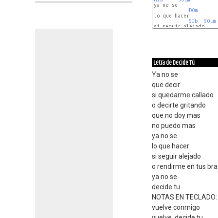
ya no se

DOm
lo que hacer

SIb
SOLm
si seguir alejado

DOm
Letra de Decide Tú
Ya no se
que decir
si quedarme callado
o decirte gritando
que no doy mas
no puedo mas
ya no se
lo que hacer
si seguir alejado
o rendirme en tus br
ya no se
decide tu
NOTAS EN TECLADO: 
vuelve conmigo
vuelve, decide tu