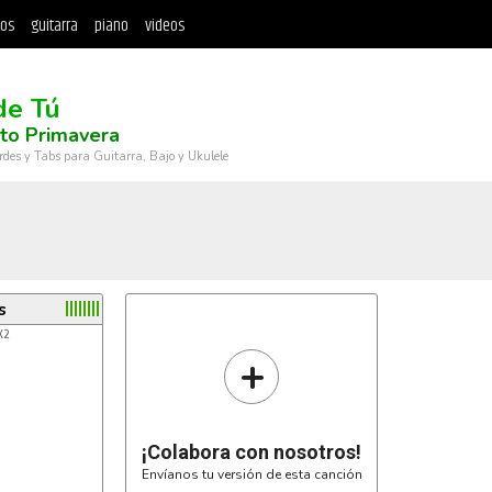
tos
guitarra
piano
videos
de Tú
to Primavera
rdes y Tabs para Guitarra, Bajo y Ukulele
s
+
¡Colabora con nosotros!
Envíanos tu versión de esta canción