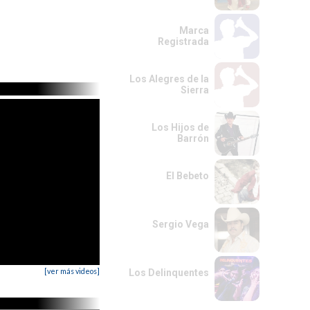
Marca
Registrada
Los Alegres de la
Sierra
Los Hijos de
Barrón
El Bebeto
Sergio Vega
[ver más videos]
Los Delinquentes