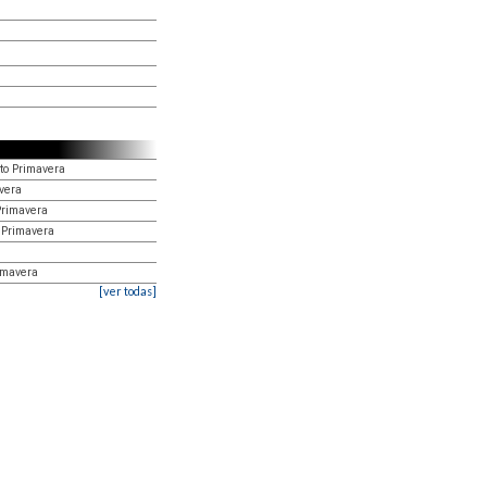
nto Primavera
vera
 Primavera
o Primavera
imavera
[ver todas]