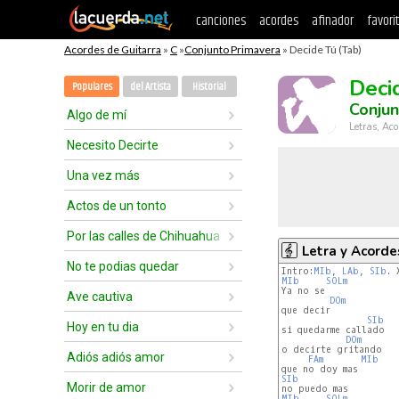
canciones
acordes
afinador
favori
Acordes de Guitarra
»
C
»
Conjunto Primavera
» Decide Tú (Tab)
Deci
Populares
del Artista
Historial
Conjun
Algo de mí
Letras, Aco
Necesito Decirte
Una vez más
Actos de un tonto
Por las calles de Chihuahua
Letra y Acorde
No te podias quedar
Intro:
MIb
, 
LAb
, 
SIb
MIb
SOLm
Ya no se

Ave cautiva
DOm
que decir

SIb
Hoy en tu dia
si quedarme callado

DOm
o decirte gritando

Adiós adiós amor
FAm
MIb
SIb
Morir de amor
MIb
SOLm