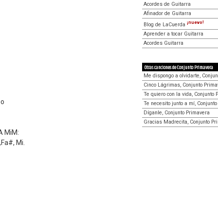
Acordes de Guitarra
Afinador de Guitarra
¡nuevo!
Blog de LaCuerda
Aprender a tocar Guitarra
s
Acordes Guitarra
Otras canciones de Conjunto Primavera
Me dispongo a olvidarte, Conju
Cinco Lágrimas, Conjunto Prima
Te quiero con la vida, Conjunto
so
Te necesito junto a mí, Conjunt
Díganle, Conjunto Primavera
Gracias Madrecita, Conjunto Pr
A MiM:
Fa#, Mi.