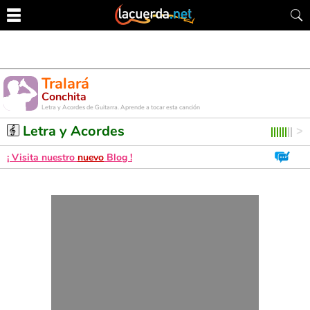
Tralará
Conchita
Letra y Acordes de Guitarra. Aprende a tocar esta canción
Letra y Acordes
¡ Visita nuestro
nuevo
Blog !