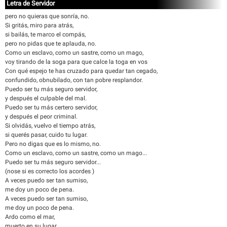
Letra de Servidor
pero no quieras que sonría, no.
Si gritás, miro para atrás,
si bailás, te marco el compás,
pero no pidas que te aplauda, no.
Como un esclavo, como un sastre, como un mago,
voy tirando de la soga para que calce la toga en vos
Con qué espejo te has cruzado para quedar tan cegado,
confundido, obnubilado, con tan pobre resplandor.
Puedo ser tu más seguro servidor,
y después el culpable del mal.
Puedo ser tu más certero servidor,
y después el peor criminal.
Si olvidás, vuelvo el tiempo atrás,
si querés pasar, cuido tu lugar.
Pero no digas que es lo mismo, no.
Como un esclavo, como un sastre, como un mago...
Puedo ser tu más seguro servidor...
(nose si es correcto los acordes )
A veces puedo ser tan sumiso,
me doy un poco de pena.
A veces puedo ser tan sumiso,
me doy un poco de pena.
Ardo como el mar,
muerto en su lugar.