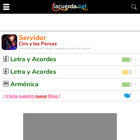
Servidor
Ciro y los Persas
Letra y Acordes de Guitarra. Aprende a tocar esta canción
Letra y Acordes
Letra y Acordes
Armónica
¡ Visita nuestro
nuevo
Blog !