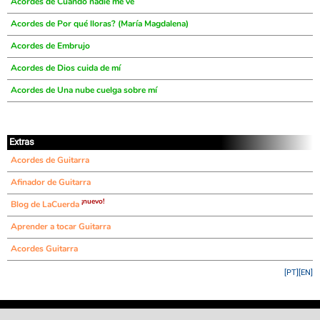
Acordes de Cuando nadie me ve
Acordes de Por qué lloras? (María Magdalena)
Acordes de Embrujo
Acordes de Dios cuida de mí
Acordes de Una nube cuelga sobre mí
Extras
Acordes de Guitarra
Afinador de Guitarra
¡nuevo!
Blog de LaCuerda
Aprender a tocar Guitarra
Acordes Guitarra
[PT]
[EN]
©
LaCuerda
.net
·
·
·
aviso legal
privacidad
contacto