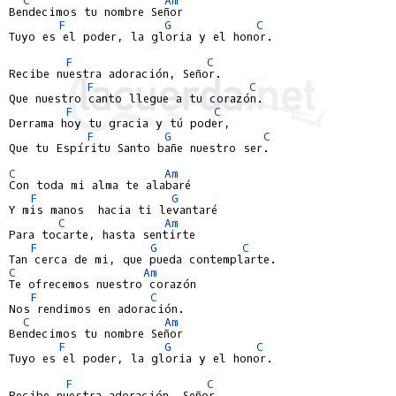
Bendecimos tu nombre Señor

F
G
C
Tuyo es el poder, la gloria y el honor.

F
C
Recibe nuestra adoración, Señor.

F
C
Que nuestro canto llegue a tu corazón.

F
C
Derrama hoy tu gracia y tú poder,

F
G
C
Que tu Espíritu Santo bañe nuestro ser.

C
Am
Con toda mi alma te alabaré

F
G
Y mis manos  hacia ti levantaré

C
Am
Para tocarte, hasta sentirte

F
G
C
C
Am
Te ofrecemos nuestro corazón

F
C
Nos rendimos en adoración.

C
Am
Bendecimos tu nombre Señor

F
G
C
Tuyo es el poder, la gloria y el honor.

F
C
Recibe nuestra adoración, Señor.
