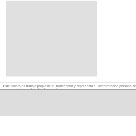
Este fichero es trabajo propio de su transcriptor y representa su interpretación personal de
canción. El material contenido en esta página es
para exclusivo uso privado, por lo que se prohibe su reproducción o retransmisión, así c
su uso para fines comerciales.
©
LaCuerda
.net
·
·
·
aviso legal
privacidad
contacto