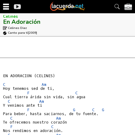
Celinés
En Adoración
Celines Diaz
Canto para tí
[2009]
EN ADORACION (CELINES)

C
Am
Hoy tenemos sed de ti,

F
C
Cual tierra árida sin vida, sin agua

C
Am
Y venimos ante ti

F
G
C
G
Para beber, hasta saciarnos, de tu fuente.

C
Am
Te ofrecemos nuestro corazón

F
C
Nos rendimos en adoración.

C
Am