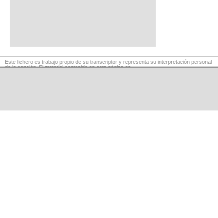
Este fichero es trabajo propio de su transcriptor y representa su interpretación personal
de la canción. El material contenido en esta página es
para exclusivo uso privado, por lo que se prohibe su reproducción o retransmisión, así
como su uso para fines comerciales.
©
LaCuerda
.net
·
·
·
aviso legal
privacidad
contacto