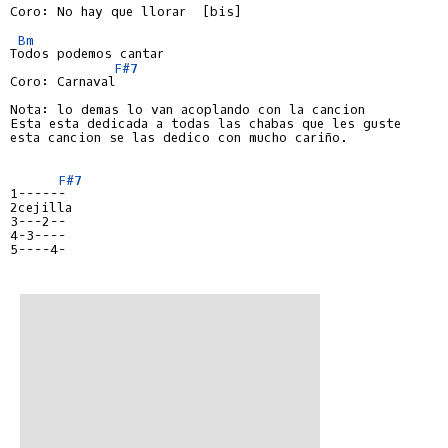
Coro: No hay que llorar  [bis]

Bm
Todos podemos cantar

F#7
Coro: Carnaval

Nota: lo demas lo van acoplando con la cancion

Esta esta dedicada a todas las chabas que les guste

esta cancion se las dedico con mucho cariño.

F#7
1------

2cejilla

3---2--

4-3----

5----4-
