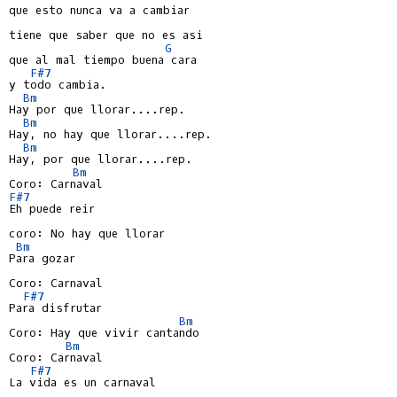
que esto nunca va a cambiar

tiene que saber que no es asi

G
que al mal tiempo buena cara

F#7
y todo cambia.

Bm
Hay por que llorar....rep.

Bm
Hay, no hay que llorar....rep.

Bm
Hay, por que llorar....rep.

Bm
F#7
Eh puede reir

coro: No hay que llorar

Bm
Para gozar

Coro: Carnaval

F#7
Para disfrutar

Bm
Coro: Hay que vivir cantando

Bm
Coro: Carnaval

F#7
La vida es un carnaval
