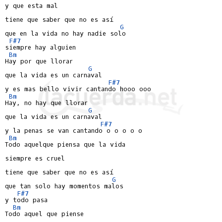
y que esta mal

tiene que saber que no es así

G
que en la vida no hay nadie solo

F#7
siempre hay alguien

Bm
Hay por que llorar

G
que la vida es un carnaval

F#7
y es mas bello vivir cantando hooo ooo

Bm
Hay, no hay que llorar

G
que la vida es un carnaval

F#7
y la penas se van cantando o o o o o

Bm
Todo aquelque piensa que la vida

siempre es cruel

tiene que saber que no es así

G
que tan solo hay momentos malos

F#7
y todo pasa

Bm
Todo aquel que piense
