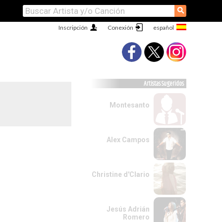
⚲
Inscripción
Conexión
Artistas Sugeridos
Montesanto
Alex Campos
Christine d'Clario
Jesús Adrián
Romero