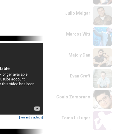
Julio Melgar
Marcos Witt
Majo y Dan
Evan Craft
Coalo Zamorano
[ver más videos]
Toma tu Lugar