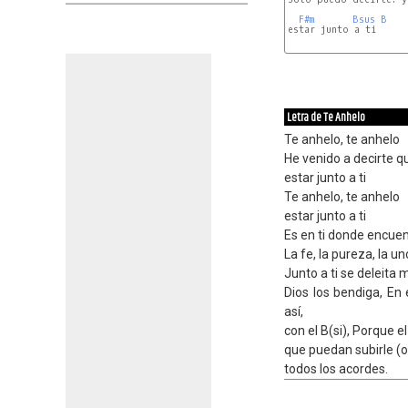
F#m
Bsus
B
estar junto a ti

E
B
Letra de Te Anhelo
Te anhelo, te anhelo
He venido a decirte q
estar junto a ti
Te anhelo, te anhelo
estar junto a ti
Es en ti donde encue
La fe, la pureza, la un
Junto a ti se deleita 
Dios los bendiga, En 
así,
con el B(si), Porque e
que puedan subirle (o
todos los acordes.