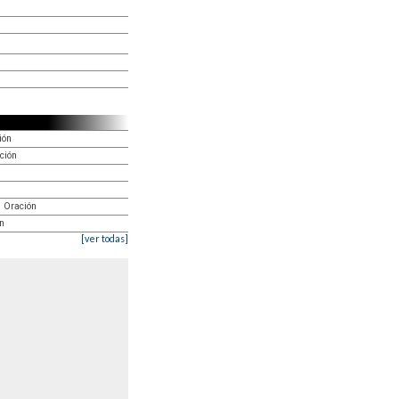
ión
ción
e Oración
ón
[ver todas]