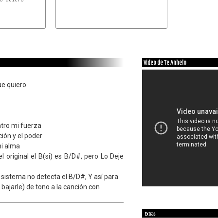
C#m
Video de Te Anhelo
ue quiero
ntro mi fuerza
ción y el poder
mi alma
el original el B(si) es B/D#, pero Lo Deje
l sistema no detecta el B/D#, Y así para
 bajarle) de tono a la canción con
Extras