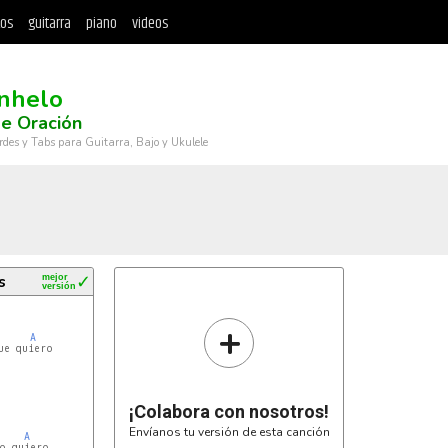
tos
guitarra
piano
videos
nhelo
e Oración
rdes y Tabs para Guitarra, Bajo y Ukulele
s
mejor
✓
versión
+
A
e quiero

¡Colabora con nosotros!
Envíanos tu versión de esta canción
A
o quiero
