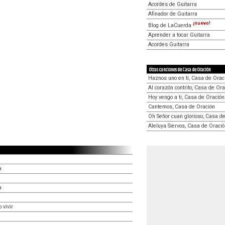
Acordes de Guitarra
Afinador de Guitarra
¡nuevo!
Blog de LaCuerda
Aprender a tocar Guitarra
Acordes Guitarra
Otras canciones de Casa de Oración
Haznos uno en ti, Casa de Orac
Al corazón contrito, Casa de Ora
Hoy vengo a ti, Casa de Oración
Cantemos, Casa de Oración
Oh Señor cuan glorioso, Casa d
Aleluya Siervos, Casa de Oraci
a
a
 vivir