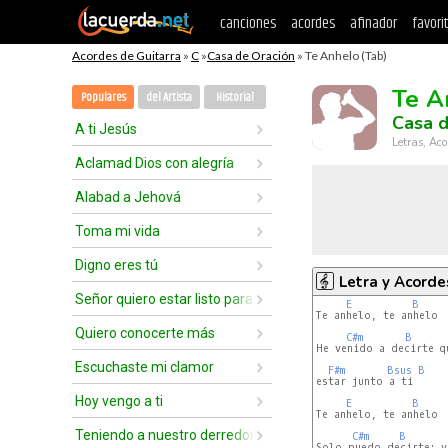
canciones
acordes
afinador
favori
Acordes de Guitarra
»
C
»
Casa de Oración
» Te Anhelo (Tab)
Te A
Populares
del Artista
Historial
Casa d
A ti Jesús
Letras, Aco
Aclamad Dios con alegría
Alabad a Jehová
Toma mi vida
Digno eres tú
Letra y Acorde
Señor quiero estar listo para ti
E
B
Te anhelo, te anhelo

Quiero conocerte más
C#m
B
He venido a decirte qu
Escuchaste mi clamor
F#m
Bsus
B
estar junto a ti

Hoy vengo a ti
E
B
Te anhelo, te anhelo

Teniendo a nuestro derredor
C#m
B
Solo puedo decirte: y