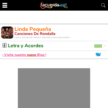
Linda Pequeña
Canciones De Rondalla
Letra y Acordes de Guitarra. Aprende a tocar esta canción
Letra y Acordes
¡ Visita nuestro
nuevo
Blog !