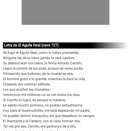
Letra de El Aguila Real (nave 727)
Se fugó el Águila Real, como lo había prometido,
Ninguna ley de la tierra jamás lo verá cautivo,
Su destino eran los cielos, lo firma Amado Carrillo,
Logró el control de los aires, porque de veras podía,
Piloteando sus turbinas, de la muerte se reía.
El hombre gozó a lo grande, mientras le duró la vida,
Chequen sus cuentas señores,
Los que acuñan las monedas,
Veinticinco mil millones no se ven todos los días,
Si Carrillo lo logró, es porque lo merecía,
Lo siento mucho primitos, no podrán extraditarme,
Voy para el Guamuchilito, me está esperando mi padre,
Ya pueden dormir tranquilos, los que deseaban mi sangre,
El Diamante y el Cerebro, con el valor forman trío,
Tal vez por eso, Carrillo, era garbanzo de a kilo,