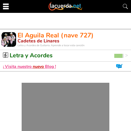
El Aguila Real (nave 727)
Cadetes de Linares
Letra y Acordes de Guitarra. Aprende a tocar esta canción
Letra y Acordes
¡ Visita nuestro
nuevo
Blog !