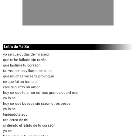
Letra de Ya Sé
yo se que dudas de mi amor
que te he fallado sin razón
que lastime tu corazón
tal vez penas y llanto te cause
que muchas veces te provoque
se que fui un tonto si
casi te pierdo mi amor
hoy se, que tu amor es mas grande que el mar
ya lo se
hoy se, que busque sin razón otros besos
ya lo se
teniéndote aquí
tan cerca de mi
sintiendo el latido de tu corazón
ya se