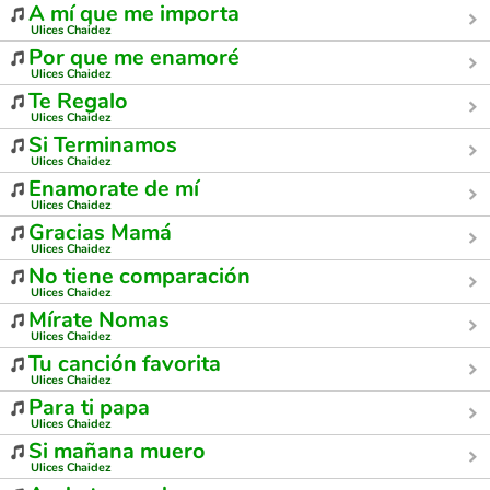
A mí que me importa
Ulices Chaidez
Por que me enamoré
Ulices Chaidez
Te Regalo
Ulices Chaidez
Si Terminamos
Ulices Chaidez
Enamorate de mí
Ulices Chaidez
Gracias Mamá
Ulices Chaidez
No tiene comparación
Ulices Chaidez
Mírate Nomas
Ulices Chaidez
Tu canción favorita
Ulices Chaidez
Para ti papa
Ulices Chaidez
Si mañana muero
Ulices Chaidez