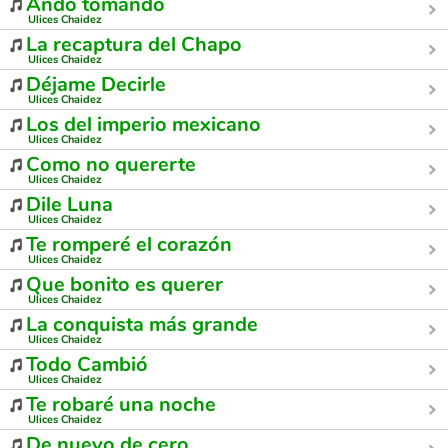
Ando tomando
Ulices Chaidez
La recaptura del Chapo
Ulices Chaidez
Déjame Decirle
Ulices Chaidez
Los del imperio mexicano
Ulices Chaidez
Como no quererte
Ulices Chaidez
Dile Luna
Ulices Chaidez
Te romperé el corazón
Ulices Chaidez
Que bonito es querer
Ulices Chaidez
La conquista más grande
Ulices Chaidez
Todo Cambió
Ulices Chaidez
Te robaré una noche
Ulices Chaidez
De nuevo de cero