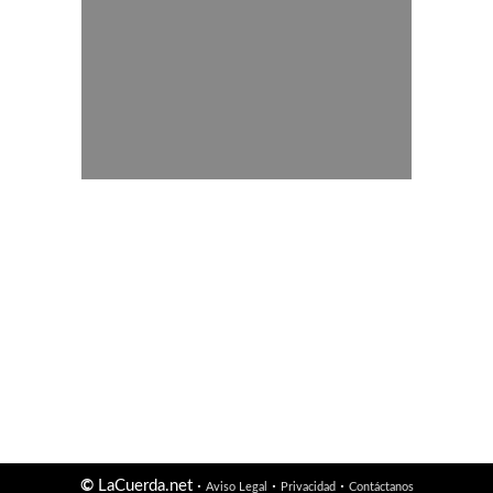
©
LaCuerda.net ·
·
·
Aviso Legal
Privacidad
Contáctanos