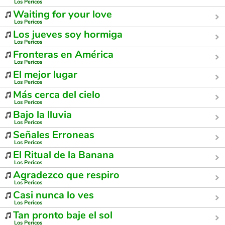
Los Pericos
Waiting for your love
Los Pericos
Los jueves soy hormiga
Los Pericos
Fronteras en América
Los Pericos
El mejor lugar
Los Pericos
Más cerca del cielo
Los Pericos
Bajo la lluvia
Los Pericos
Señales Erroneas
Los Pericos
El Ritual de la Banana
Los Pericos
Agradezco que respiro
Los Pericos
Casi nunca lo ves
Los Pericos
Tan pronto baje el sol
Los Pericos