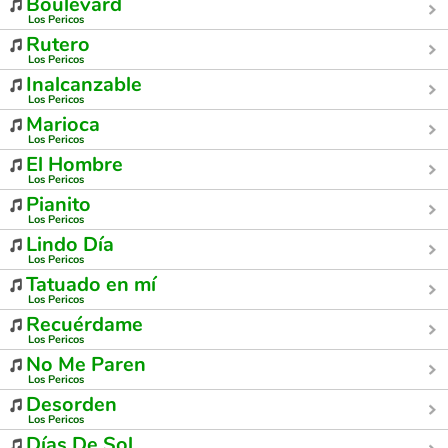
Boulevard
Los Pericos
Rutero
Los Pericos
Inalcanzable
Los Pericos
Marioca
Los Pericos
El Hombre
Los Pericos
Pianito
Los Pericos
Lindo Día
Los Pericos
Tatuado en mí
Los Pericos
Recuérdame
Los Pericos
No Me Paren
Los Pericos
Desorden
Los Pericos
Días De Sol