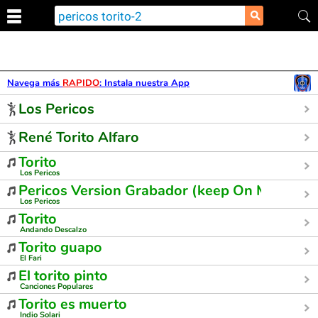
⚲
Navega más
RAPIDO
: Instala nuestra App
Los Pericos
René Torito Alfaro
Torito
Los Pericos
Pericos Version Grabador (keep On Movin )
Los Pericos
Torito
Andando Descalzo
Torito guapo
El Fari
El torito pinto
Canciones Populares
Torito es muerto
Indio Solari