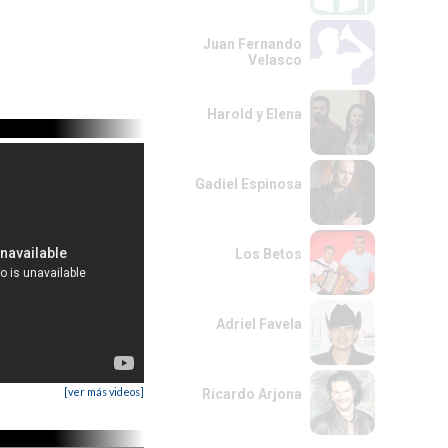
Juan Fernando
Velasco
Harold y Elena
Gadiel Espinosa
Los Betos
Adriel Favela
[ver más videos]
Ricardo Arjona