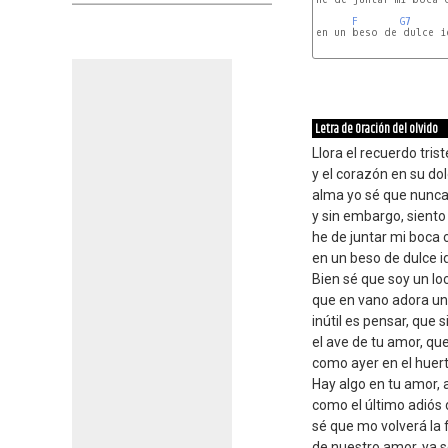
F
G7
en un beso de dulce id
Letra de Oración del olvido
Llora el recuerdo trist
y el corazón en su dol
alma yo sé que nunca
y sin embargo, siento
he de juntar mi boca 
en un beso de dulce id
Bien sé que soy un l
que en vano adora un
inútil es pensar, que 
el ave de tu amor, qu
como ayer en el huert
Hay algo en tu amor, a
como el último adiós 
sé que mo volverá la 
de nuestro amor, ya se