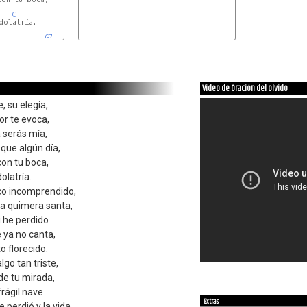
C
olatría.

G7
Video de Oración del olvido
e, su elegía,
or te evoca,
 serás mía,
 que algún día,
con tu boca,
olatría.
oco incomprendido,
a quimera santa,
si he perdido
e ya no canta,
o florecido.
lgo tan triste,
de tu mirada,
frágil nave
Extras
 perdió y la vida,