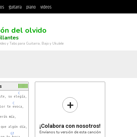
tos
guitarra
piano
videos
ión del olvido
illantes
rdes y Tabs para Guitarra, Bajo y Ukulele
s
C
te, su elegía,

+
C
or te evoca,

¡Colabora con nosotros!
que algún día,

Envíanos tu versión de esta canción
G7
on tu boca,
