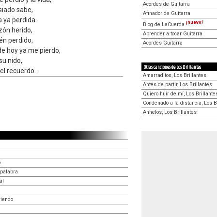
Acordes de Guitarra
siado sabe,
Afinador de Guitarra
a ya perdida.
¡nuevo!
Blog de LaCuerda
zón herido,
Aprender a tocar Guitarra
én perdido,
Acordes Guitarra
de hoy ya me pierdo,
su nido,
Otras canciones de Los Brillantes
el recuerdo.
Amarraditos, Los Brillantes
Antes de partir, Los Brillantes
Quiero huir de mí, Los Brillante
Condenado a la distancia, Los B
Anhelos, Los Brillantes
o
 palabra
al
riendo