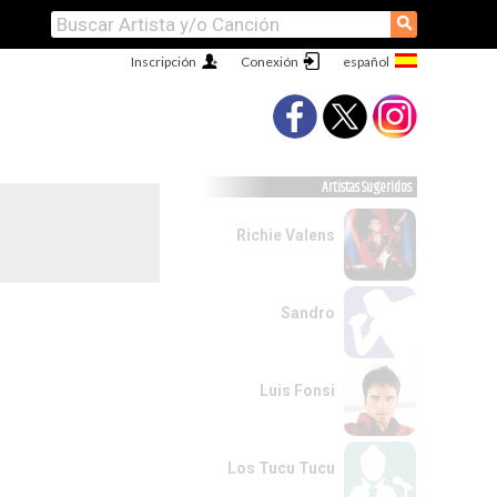
⚲
Inscripción
Conexión
Artistas Sugeridos
Richie Valens
Sandro
Luis Fonsi
Los Tucu Tucu