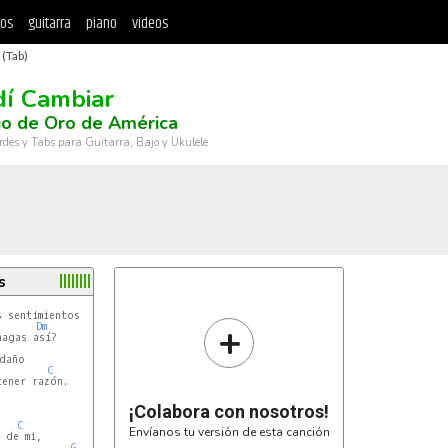
tos
guitarra
piano
videos
 (Tab)
dí Cambiar
io de Oro de América
rdes y Tabs para Guitarra, Bajo y Ukulele
s
 sentimientos

+
Dm
agas así?

daño

C
ener razón.

¡Colabora con nosotros!
C
Envíanos tu versión de esta canción
de mi,

G