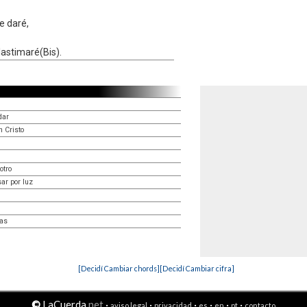
e daré,
 lastimaré(Bis).
dar
h Cristo
otro
ar por luz
yas
[Decidí Cambiar chords]
[Decidí Cambiar cifra]
©
LaCuerda
.net
·
·
·
·
·
·
aviso legal
privacidad
es
en
pt
contacto