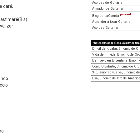
Acordes de Guitarra
e daré,
Afinador de Guitarra
¡nuevo!
Blog de LaCuerda
 lastimaré(Bis).
Aprender a tocar Guitarra
valizar
Acordes Guitarra
l
s
Otras canciones de Binomio de Oro de Amé
Dificil de igualar, Binomio de O
Vida de mi vida, Binomio de Or
De nuevo en tu ventana, Binomi
Como Olvidarte, Binomio de Oro
Si tu amor no vuelve, Binomio d
endo
Esa, Binomio de Oro de Améric
ecio
o
mo