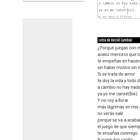
a cambio no hay nada y
C
ya yo me cansé(Bis).

F
Y no voy a llorar

Letra de Decidí Cambiar
¿Porqué juegas con m
acaso merezco que lo
te empeñas en hace
sin haber motivo sin 
Si se trata de amor
te doy la vida y todo d
a cambio no hay nada
ya yo me cansé(Bis).
Y no voy a llorar
más lágrimas en mis 
no verás salir
porque se va a acaba
el juego de que siem
te ensañas conmigo.
Y si me das cariño