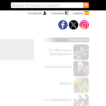
⚲
Inscripción
Conexión
Artistas Sugeridos
Los Manseros
Santiagueños
Horacio Guarany
Bacilos
Los Chalchaleros