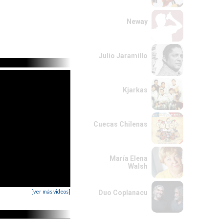
Neway
Julio Jaramillo
Kjarkas
Cuecas Chilenas
María Elena
Walsh
[ver más videos]
Duo Coplanacu