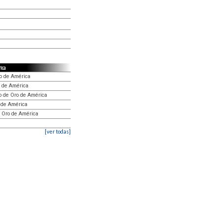
rica
ro de América
o de América
o de Oro de América
 de América
e Oro de América
a
[ver todas]