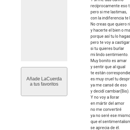
recíprocamente eso t
pero si me lastimas,
con la indiferencia te
No creas que quiero ri
y hacerte el bien o ma
porque así tu lo haga
pero te voy a castigar
si tu quieres burlar
mi lindo sentimiento.
Muy bonito es amar
y sentir que al igual
te están correspondi
Añade LaCuerda
es muy cruel tu despr
a tus favoritos
ya me cansé de eso
y decidí cambiar(Bis).
Y no voy a llorar
en mártir del amor
no me convertiré
ya no seré ese mism
que el sentimentalis
se aprecia de él.