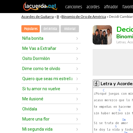
canciones
acordes
afinador
favori
Acordes de Guitarra
»
B
»
Binomio de Oro de América
» Decidí Cambiar
Deci
Populares
del Artista
Historial
Binom
Niña bonita
Letras, Aco
Me Vas a Extrañar
Osito Dormilón
Dime como te olvido
Quiero que seas mi estrella
Letra y Acorde
Si tu amor no vuelve
C
¿Porqué juegas con mis
Me ilusioné
acaso merezco que lo h
te empeñas en hacerme 
Olvídala
G
sin haber motivo sin t
Muere una flor
Dm
Si se trata de amor

G
Mi segunda vida
te doy la vida y todo 
Dm