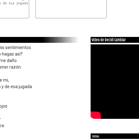
 de esa jugada

Video de Decidí Cambiar
is sentimientos
 hagas así?
rme daño
tener razón.
e mi,
 y de esa jugada
ojos
r
pre
Extras