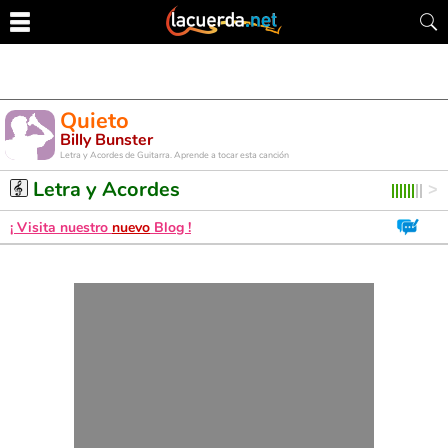
Quieto
Billy Bunster
Letra y Acordes de Guitarra. Aprende a tocar esta canción
Letra y Acordes
¡ Visita nuestro
nuevo
Blog !