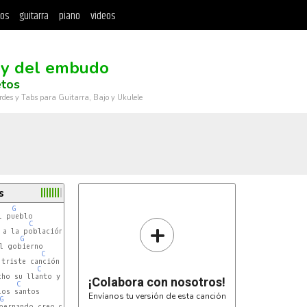
tos
guitarra
piano
videos
ey del embudo
etos
rdes y Tabs para Guitarra, Bajo y Ukulele
s
G
 pueblo

+
C
 a la población

G
l gobierno

C
C
G
C
¡Colabora con nosotros!
C
os santos

Envíanos tu versión de esta canción
G
C
bernando creo que es por no dejar
