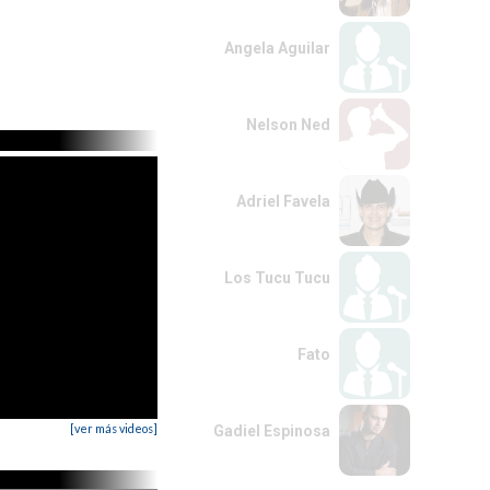
Angela Aguilar
Nelson Ned
Adriel Favela
Los Tucu Tucu
Fato
[ver más videos]
Gadiel Espinosa