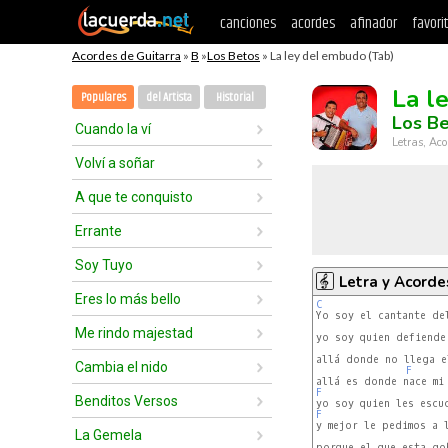
canciones
acordes
afinador
favori
Acordes de Guitarra
»
B
»
Los Betos
» La ley del embudo (Tab)
La l
Populares
del Artista
Historial
Los B
Cuando la ví
Letras, Aco
Volví a soñar
A que te conquisto
Errante
Soy Tuyo
Letra y Acorde
Eres lo más bello
C
Yo soy el cantante del
Me rindo majestad
yo soy quien defiende
allá donde no llega e
Cambia el nido
F
F
Benditos Versos
F
y mejor le pedimos a l
La Gemela
porque el que esta go