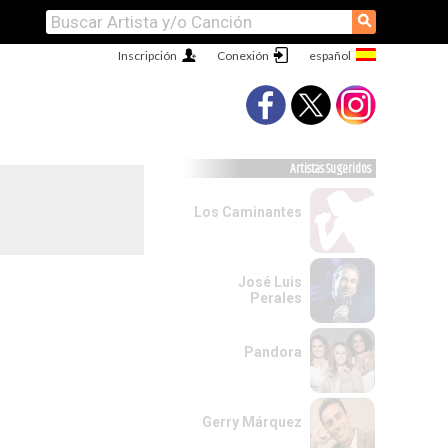
⚲
Inscripción
Conexión
Artistas Sugeridos
Los Caminantes
José Luis
Perales
Pandora
Gerry Márquez