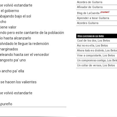
Acordes de Guitarra
se volvió estandarte
Afinador de Guitarra
 el gobierno
¡nuevo!
Blog de LaCuerda
abajando bajo el sol
Aprender a tocar Guitarra
techo
Acordes Guitarra
tiene valor
ando pero este cantante de la población
Otras canciones de Los Betos
o hasta alcanzarlo
Cual de los dos, Los Betos
olvidado le llegue la redención
Así no es ella, Los Betos
 marginados
Ahora todo es distinto, Los Beto
peleando hasta ser el vencedor
Vine a conquistarte, Los Betos
o angosto pa' uno
Un compromiso contigo, Los Bet
Un collar de versos, Los Betos
o ancho pa' ella
e hacen los valientes
se volvió estandarte
 Apureño