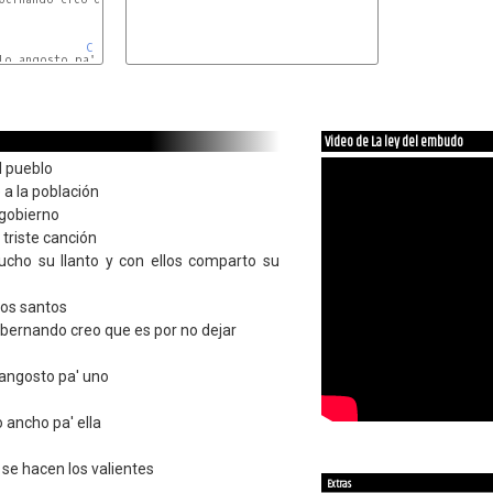
C
lo angosto pa' uno

Video de La ley del embudo
l pueblo
 a la población
 gobierno
 triste canción
ucho su llanto y con ellos comparto su
los santos
obernando creo que es por no dejar
o angosto pa' uno
o ancho pa' ella
e hacen los valientes
Extras