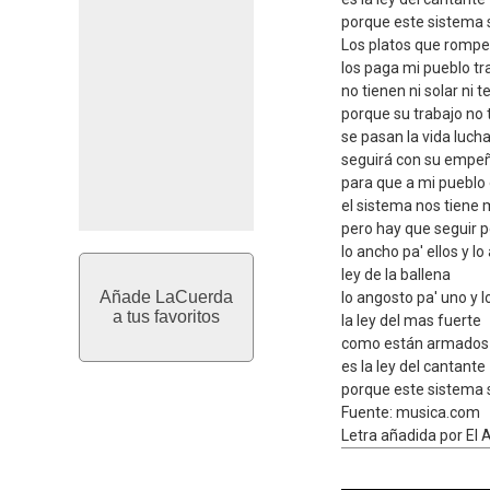
porque este sistema 
Los platos que rompe
los paga mi pueblo tr
no tienen ni solar ni 
porque su trabajo no 
se pasan la vida luch
seguirá con su empeñ
para que a mi pueblo 
el sistema nos tiene
pero hay que seguir 
lo ancho pa' ellos y l
ley de la ballena
Añade LaCuerda
lo angosto pa' uno y l
a tus favoritos
la ley del mas fuerte
como están armados s
es la ley del cantante
porque este sistema 
Fuente: musica.com
Letra añadida por El