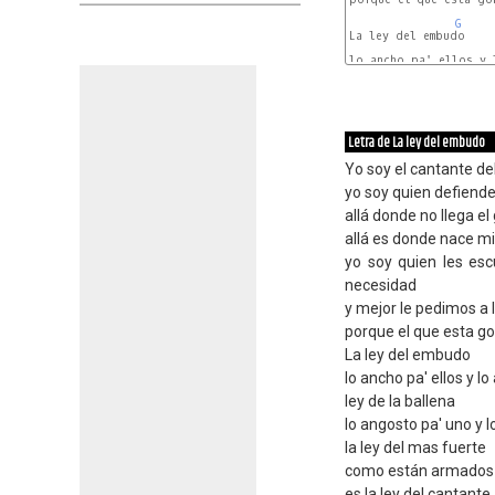
G
La ley del embudo

lo ancho pa' ellos y 
G
Letra de La ley del embudo
Yo soy el cantante de
yo soy quien defiende
allá donde no llega el
allá es donde nace mi
yo soy quien les esc
necesidad
y mejor le pedimos a 
porque el que esta g
La ley del embudo
lo ancho pa' ellos y l
ley de la ballena
lo angosto pa' uno y l
la ley del mas fuerte
como están armados s
es la ley del cantante