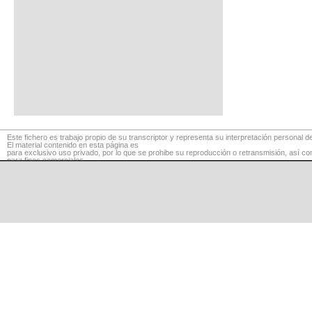
Este fichero es trabajo propio de su transcriptor y representa su interpretación personal de
El material contenido en esta página es
para exclusivo uso privado, por lo que se prohibe su reproducción o retransmisión, así c
para fines comerciales.
©
LaCuerda
.net
·
·
·
aviso legal
privacidad
contacto