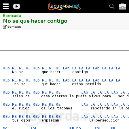
Barricada
No se que hacer contigo
Barricada
REb
RE
RE
RE
REb
RE
RE
RE
LAb
LA
LA
LA
LAb
LA
LA
LA
    No se        que hacer     contigo

REb
RE
RE
RE
REb
RE
RE
RE
LAb
LA
LA
LA
LAb
LA
LA
LA
     no se       que hacer     estoy perdido

REb
RE
RE
RE
REb
RE
RE
RE
LAb
LA
LA
LA
LAb
LA
    sales de     casa cierras la pueta vives para   ser de
REb
RE
RE
RE
REb
RE
RE
RE
LAb
LA
LA
LA
LAb
LA
    el ruido     de los tacones        rebotando en la pa
REb
RE
RE
RE
REb
RE
RE
RE
LAb
LA
LA
LA
LAb
LA
    tus ojos     empiezan             la persecucion

DO
SOL
RE
DO
SOL
RE