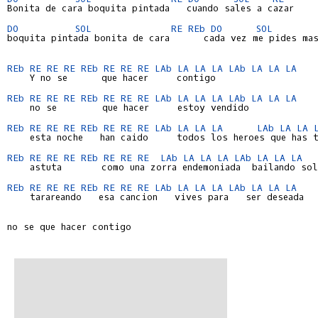
Bonita de cara boquita pintada   cuando sales a cazar

DO
SOL
RE
REb
DO
SOL
boquita pintada bonita de cara      cada vez me pides mas
REb
RE
RE
RE
REb
RE
RE
RE
LAb
LA
LA
LA
LAb
LA
LA
LA
    Y no se      que hacer     contigo

REb
RE
RE
RE
REb
RE
RE
RE
LAb
LA
LA
LA
LAb
LA
LA
LA
    no se        que hacer     estoy vendido

REb
RE
RE
RE
REb
RE
RE
RE
LAb
LA
LA
LA
LAb
LA
LA
    esta noche   han caido     todos los heroes que has t
REb
RE
RE
RE
REb
RE
RE
RE
LAb
LA
LA
LA
LAb
LA
LA
LA
    astuta       como una zorra endemoniada  bailando sola
REb
RE
RE
RE
REb
RE
RE
RE
LAb
LA
LA
LA
LAb
LA
LA
LA
    tarareando   esa cancion   vives para   ser deseada

no se que hacer contigo
