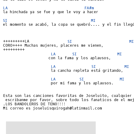
LA
FA#m
la hinchada ya se fue y que le voy a hacer

SI
MI
el momento se acabó, la copa se quebró.... y el fin llegó
+++++++++LA                
SI
MI
CORO++++ Muchas mujeres, placeres me vienen,

+++++++++

LA
SI
MI
                   con la fama y los aplausos,

LA
SI
MI
                    la cancha repleta está gritando,

LA
SI
MI
                    por mi fama y los aplausos.

Esta son las canciones favoritas de Joseluito, cualquier 
 escribanme por favor, sobre todo los fanaticos de el mej
.LOS BANDOLEROS DE TENO!!!!

Mi correo es joseluisquirogah@latinmail.com
