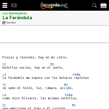
Los Bandoleros
La Farándula
Gavilan
Piojos y chinches, hay en mi catre,

SI
MI
botellas vacías, hay en el suelo,

LA
FA#m
la farándula me espera con las butacas repletas

SI
MI
se sube el telón, luz, cámara, acción,

LA
FA#m
como dice Olivares, las mismas botellas,

SI
MI
que embriagan el alma y el corazón,
