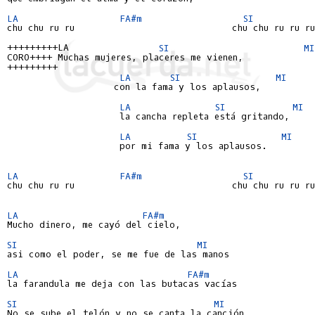
LA
FA#m
SI
chu chu ru ru                            chu chu ru ru ru 
+++++++++LA                
SI
MI
CORO++++ Muchas mujeres, placeres me vienen,

+++++++++

LA
SI
MI
                   con la fama y los aplausos,

LA
SI
MI
                    la cancha repleta está gritando,

LA
SI
MI
                    por mi fama y los aplausos.

LA
FA#m
SI
chu chu ru ru                            chu chu ru ru ru 
LA
FA#m
Mucho dinero, me cayó del cielo,

SI
MI
asi como el poder, se me fue de las manos

LA
FA#m
la farandula me deja con las butacas vacías

SI
MI
No se sube el telón y no se canta la canción
