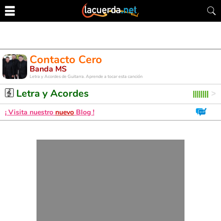
Contacto Cero
Banda MS
Letra y Acordes de Guitarra. Aprende a tocar esta canción
Letra y Acordes
¡ Visita nuestro
nuevo
Blog !