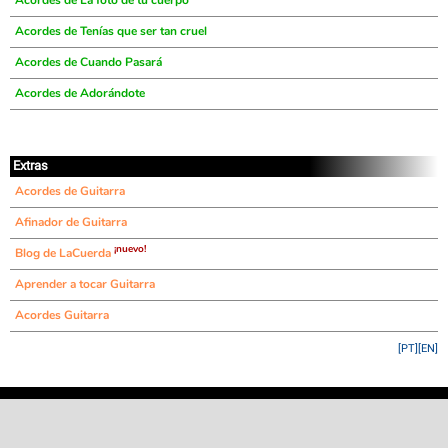
Acordes de La foto de tu cuerpo
Acordes de Tenías que ser tan cruel
Acordes de Cuando Pasará
Acordes de Adorándote
Extras
Acordes de Guitarra
Afinador de Guitarra
¡nuevo!
Blog de LaCuerda
Aprender a tocar Guitarra
Acordes Guitarra
[PT]
[EN]
©
LaCuerda
.net
·
·
·
aviso legal
privacidad
contacto