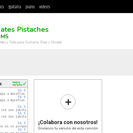
tos
guitarra
piano
videos
ates Pistaches
 MS
rdes y Tabs para Guitarra, Bajo y Ukulele
s
mejor
✓
versión
Bb
B
C
+
Bb
B
C
pa a mazatlan a trabajar

Bb
B
C
Bb
B
C
con una jabita atras

¡Colabora con nosotros!
Bb
B
C
Envíanos tu versión de esta canción
Bb
B
C
yo no se porque será
