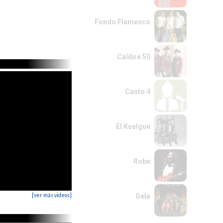
Fondo Flamenco
Calibre 50
Canto 4
El Kuelgue
Robe
[ver más videos]
Gela