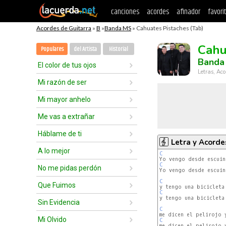
canciones
acordes
afinador
favori
Acordes de Guitarra
»
B
»
Banda MS
» Cahuates Pistaches (Tab)
Cahu
Populares
del Artista
Historial
Banda
El color de tus ojos
Letras, Aco
Mi razón de ser
Mi mayor anhelo
Me vas a extrañar
Háblame de ti
Letra y Acorde
A lo mejor
C
C
No me pidas perdón
Yo vengo desde escuina
C
Que Fuimos
C
y tengo una bicicleta 
Sin Evidencia
C
Mi Olvido
C
me dicen el pelirojo 