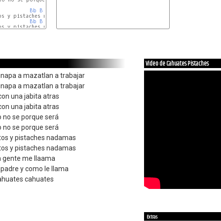
Bb
B
C
Bb
B
C
s y pistaches nadamas

Video de Cahuates Pistaches
napa a mazatlan a trabajar
napa a mazatlan a trabajar
con una jabita atras
con una jabita atras
yo no se porque será
yo no se porque será
tos y pistaches nadamas
tos y pistaches nadamas
la gente me llaama
padre y como le llama
ahuates cahuates
Extras