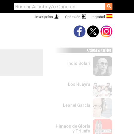
⚲
Inscripción
Conexión
Artistas Sugeridos
Indio Solari
Los Huayra
Leonel García
Himnos de Gloria
y Triunfo