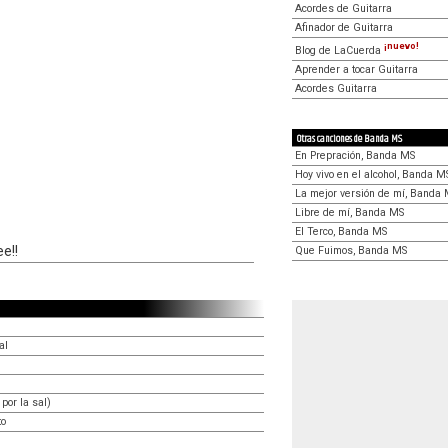
Acordes de Guitarra
Afinador de Guitarra
¡nuevo!
Blog de LaCuerda
Aprender a tocar Guitarra
Acordes Guitarra
Otras canciones de Banda MS
En Prepración, Banda MS
Hoy vivo en el alcohol, Banda M
La mejor versión de mí, Banda
Libre de mí, Banda MS
El Terco, Banda MS
ee!!
Que Fuimos, Banda MS
al
por la sal)
to