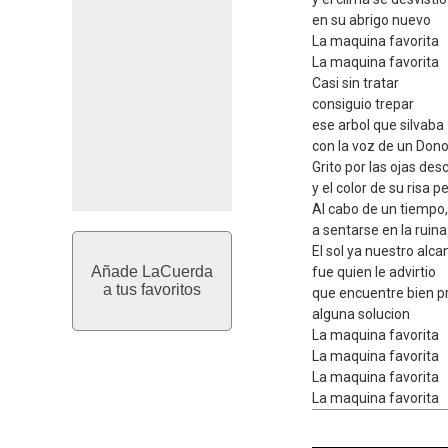
en su abrigo nuevo
La maquina favorita
La maquina favorita
Casi sin tratar
consiguio trepar
ese arbol que silvaba
con la voz de un Don
Grito por las ojas de
y el color de su risa 
Al cabo de un tiempo,
a sentarse en la ruina
El sol ya nuestro alca
Añade LaCuerda
fue quien le advirtio
a tus favoritos
que encuentre bien p
alguna solucion
La maquina favorita
La maquina favorita
La maquina favorita
La maquina favorita