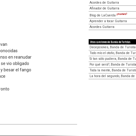
Acordes de Guitarra
Afinador de Guitarra
¡nuevo!
Blog de LaCuerda
Aprender a tocar Guitarra
Acordes Guitarra
Otras canciones de Banda de Turistas
ovan
Decepciones, Banda de Turista
sconocidas
Todo mío el otoño, Banda de Tur
penso en reanudar
Si tan sólo pudiera, Banda de T
 se vio obligado
Por qué será?, Banda de Turist
 y besar el fango
Toda la mente, Banda de Turist
nce
La hora del segundo, Banda de 
ronto