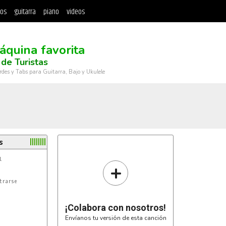
tos
guitarra
piano
videos
áquina favorita
de Turistas
rdes y Tabs para Guitarra, Bajo y Ukulele
s
+
¡Colabora con nosotros!
Envíanos tu versión de esta canción