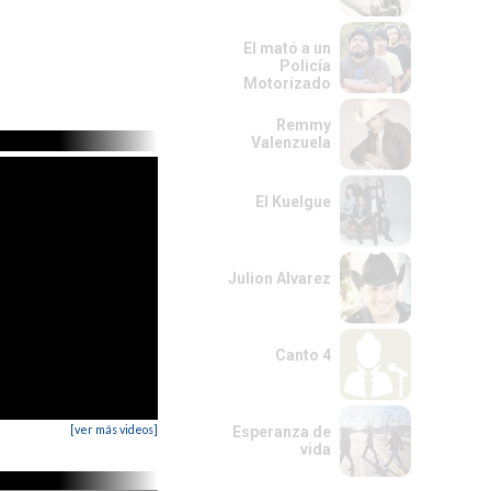
El mató a un
Policía
Motorizado
Remmy
Valenzuela
El Kuelgue
Julion Alvarez
Canto 4
[ver más videos]
Esperanza de
vida