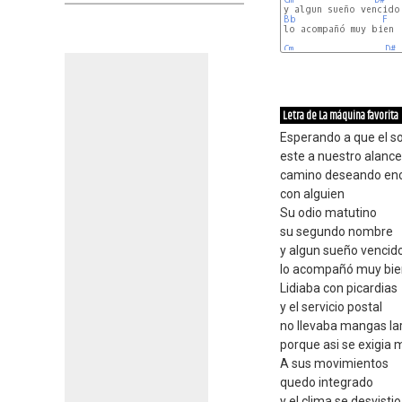
Bb
F
lo acompañó muy bien

Cm
D#
Letra de La máquina favorita
Esperando a que el so
este a nuestro alance
camino deseando enc
con alguien
Su odio matutino
su segundo nombre
y algun sueño vencid
lo acompañó muy bie
Lidiaba con picardias
y el servicio postal
no llevaba mangas la
porque asi se exigia 
A sus movimientos
quedo integrado
y el clima se desvistio