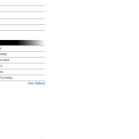
s
istas
uristas
as
as
Turistas
[ver todas]