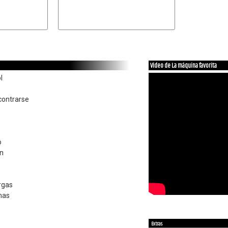
Video de La máquina favorita
l
ontrarse
o
n
rgas
mas
Extras