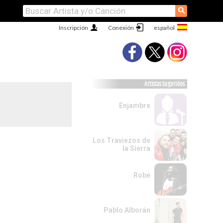
⚲
Inscripción
Conexión
Artistas Sugeridos
Enjambre
Los Traviezos de
la Sierra
Robe
Pablo Alborán