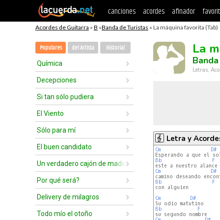
canciones
acordes
afinador
favori
Acordes de Guitarra
»
B
»
Banda de Turistas
» La máquina favorita (Tab)
La m
Populares
del Artista
Historial
Banda 
Química
Letras, Aco
Decepciones
Si tan sólo pudiera
El Viento
Sólo para mí
Letra y Acorde
El buen candidato
Cm
D#
Bb
F
Un verdadero cajón de madera
Cm
D#
Por qué será?
Bb
F
con alguien

Delivery de milagros
Cm
D#
Bb
F
Todo mío el otoño
Cm
D#