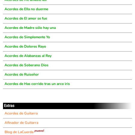
Acordes de Ella no duerme
Acordes de El amor se fue
Acordes de Madre sólo hay una
Acordes de Simplemente Yo
Acordes de Dolores Rayo
Acordes de Alabanzas al Rey
Acordes de Soberano Dios
Acordes de Ruiseñor
Acordes de Has corrido tras un arco iris
Extras
Acordes de Guitarra
Afinador de Guitarra
¡nuevo!
Blog de LaCuerda