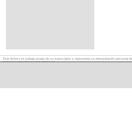
Este fichero es trabajo propio de su transcriptor y representa su interpretación personal de
material contenido en esta página es
para exclusivo uso privado, por lo que se prohibe su reproducción o retransmisión, así c
comerciales.
©
LaCuerda
.net
·
·
·
aviso legal
privacidad
contacto