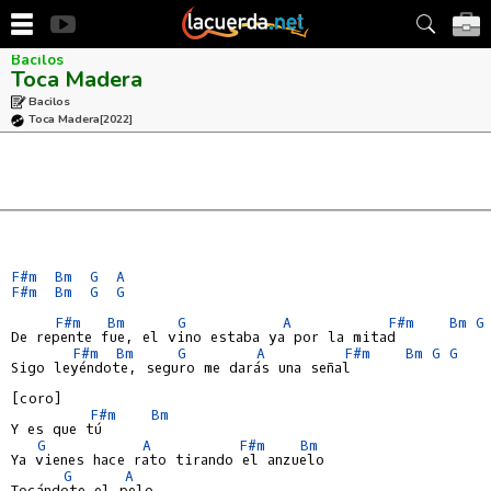
Bacilos
Toca Madera
Bacilos
Toca Madera
[2022]
F#m
Bm
G
A
F#m
Bm
G
G
F#m
Bm
G
A
F#m
Bm
G
De repente fue, el vino estaba ya por la mitad

F#m
Bm
G
A
F#m
Bm
G
G
Sigo leyéndote, seguro me darás una señal

[coro]

F#m
Bm
Y es que tú

G
A
F#m
Bm
Ya vienes hace rato tirando el anzuelo

G
A
Tocándote el pelo
