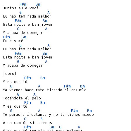
F#m
Bm
Juntos eu e você

G
A
Eu não tem nada melhor

F#m
Bm
Esta noite e bem jovem

G
A
F#m
Bm
Eu e você

G
A
Eu não tem nada melhor

F#m
Bm
Esta noite e bem jovem

G
A
Y acaba de começar

[coro]

F#m
Bm
Y es que tú

G
A
F#m
Bm
Ya vienes hace rato tirando el anzuelo

G
A
Tocándote el pelo

F#m
Bm
Y es que tú

G
A
F#m
Bm
Te paras ahí delante y no le tienes miedo

G
A
A un camión sin frenos

F#m
Bm
G
A
Y es que tú (eu não sei nada melhor)
