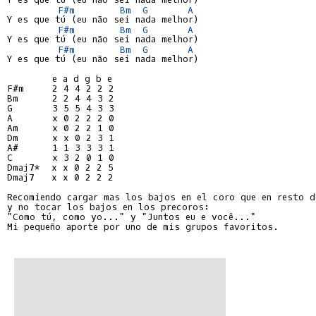
F#m
Bm
G
A
Y es que tú (eu não sei nada melhor)

F#m
Bm
G
A
Y es que tú (eu não sei nada melhor)

F#m
Bm
G
A
Y es que tú (eu não sei nada melhor)

F#m     2 4 4 2 2 2
Bm      2 2 4 4 3 2
G       3 5 5 4 3 3
A       x 0 2 2 2 0
Am      x 0 2 2 1 0
Dm      x x 0 2 3 1
A#      1 1 3 3 3 1
C       x 3 2 0 1 0
Dmaj7*  x x 0 2 2 5
Dmaj7   x x 0 2 2 2
Recomiendo cargar mas los bajos en el coro que en resto de
y no tocar los bajos en los precoros:

"Como tú, como yo..." y "Juntos eu e você..."

Mi pequeño aporte por uno de mis grupos favoritos.
