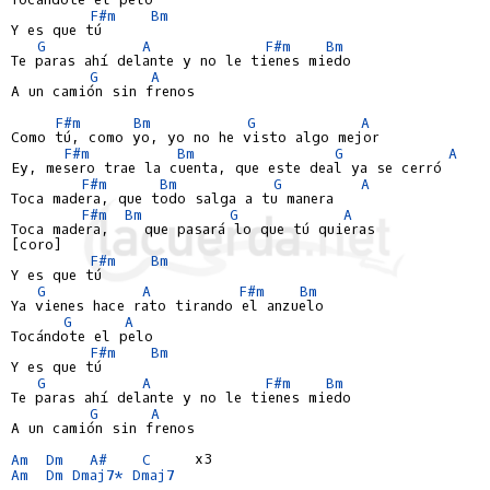
F#m
Bm
Y es que tú

G
A
F#m
Bm
Te paras ahí delante y no le tienes miedo

G
A
A un camión sin frenos

F#m
Bm
G
A
Como tú, como yo, yo no he visto algo mejor

F#m
Bm
G
A
Ey, mesero trae la cuenta, que este deal ya se cerró

F#m
Bm
G
A
Toca madera, que todo salga a tu manera

F#m
Bm
G
A
Toca madera,    que pasará lo que tú quieras

[coro]

F#m
Bm
Y es que tú

G
A
F#m
Bm
Ya vienes hace rato tirando el anzuelo

G
A
Tocándote el pelo

F#m
Bm
Y es que tú

G
A
F#m
Bm
Te paras ahí delante y no le tienes miedo

G
A
A un camión sin frenos

Am
Dm
A#
C
Am
Dm
Dmaj7*
Dmaj7