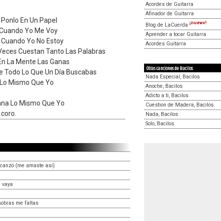
Acordes de Guitarra
Afinador de Guitarra
 Ponlo En Un Papel
¡nuevo!
Blog de LaCuerda
 Cuando Yo Me Voy
Aprender a tocar Guitarra
Cuando Yo No Estoy
Acordes Guitarra
eces Cuestan Tanto Las Palabras
En La Mente Las Ganas
Otras canciones de Bacilos
e Todo Lo Que Un Día Buscabas
Nada Especial, Bacilos
 Lo Mismo Que Yo
Anoche, Bacilos
Adicto a ti, Bacilos
ana Lo Mismo Que Yo
Cuestion de Madera, Bacilos
 coro.
Nada, Bacilos
Solo, Bacilos
lcanzó (me amaste así)
 vaya
sobras me faltas