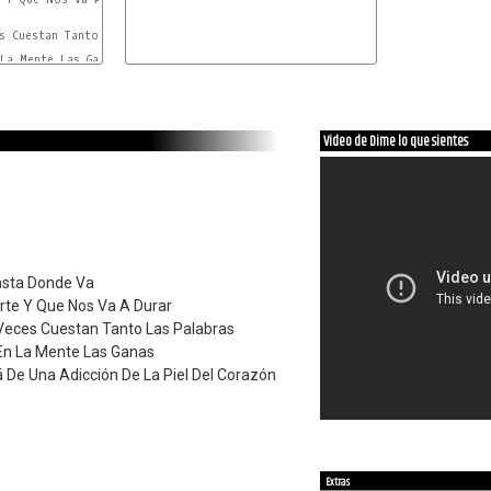
F#m
s Cuestan Tanto Las Palabras

Esus4
-
E
F#m
Video de Dime lo que sientes
asta Donde Va
rte Y Que Nos Va A Durar
eces Cuestan Tanto Las Palabras
En La Mente Las Ganas
 De Una Adicción De La Piel Del Corazón
Extras