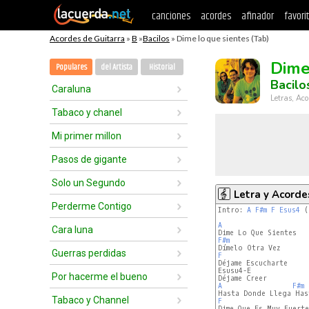
canciones
acordes
afinador
favori
Acordes de Guitarra
»
B
»
Bacilos
» Dime lo que sientes (Tab)
Dime
Populares
del Artista
Historial
Bacilo
Caraluna
Letras, Aco
Tabaco y chanel
Mi primer millon
Pasos de gigante
Solo un Segundo
Letra y Acorde
Perderme Contigo
Intro: 
A
F#m
F
Esus4
 (
A
Cara luna
F#m
Guerras perdidas
F
Esusu4-E

Por hacerme el bueno
A
F#m
Tabaco y Channel
F
Dime Que Es Muy Fuerte