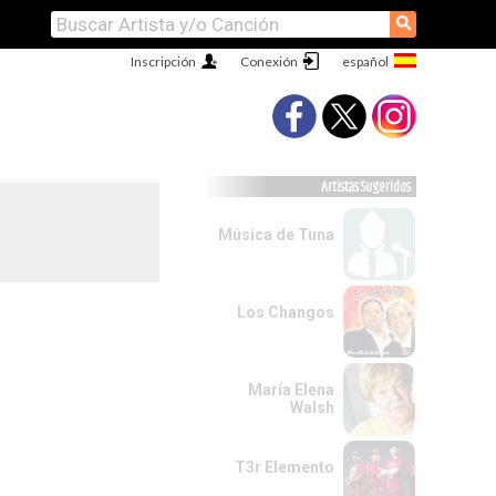
⚲
Inscripción
Conexión
Artistas Sugeridos
Música de Tuna
Los Changos
María Elena
Walsh
T3r Elemento