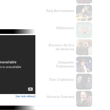
Raly Barrionuevo
Villancicos
Binomio de Oro
de América
Chaqueño
Palavecino
Duo Coplanacu
[ver más videos]
Horacio Guarany