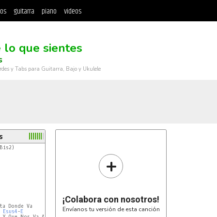
tos
guitarra
piano
videos
 lo que sientes
s
rdes y Tabs para Guitarra, Bajo y Ukulele
s
Bis2)

+
¡Colabora con nosotros!
Envíanos tu versión de esta canción
Esus4
-
E
 Y Que Nos Va A Durar
