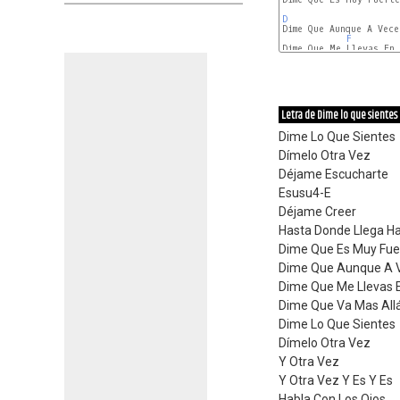
D
Dime Que Aunque A Vece
F
D
Letra de Dime lo que sientes
Dime Lo Que Sientes
Dímelo Otra Vez
Déjame Escucharte
Esusu4-E
Déjame Creer
Hasta Donde Llega H
Dime Que Es Muy Fue
Dime Que Aunque A V
Dime Que Me Llevas 
Dime Que Va Mas Allá
Dime Lo Que Sientes
Dímelo Otra Vez
Y Otra Vez
Y Otra Vez Y Es Y Es
Habla Con Los Ojos