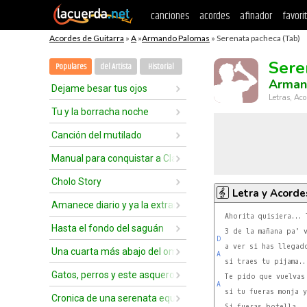
canciones
acordes
afinador
favori
Acordes de Guitarra
»
A
»
Armando Palomas
» Serenata pacheca (Tab)
Sere
Populares
del Artista
Historial
Arman
Dejame besar tus ojos
Letras, Aco
Tu y la borracha noche
Canción del mutilado
Manual para conquistar a Claudia
Cholo Story
Letra y Acorde
Amanece diario y ya la extraño
  Ahorita quisiera... 
Hasta el fondo del saguán
D
Una cuarta más abajo del ombligo
A
  si traes tu pijama..
Gatos, perros y este asqueroso blues
A
  si tu fueras monja y
Cronica de una serenata equivocada