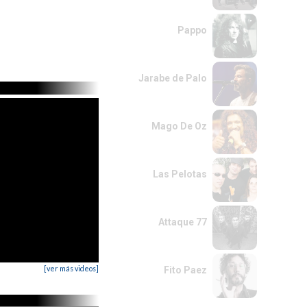
Pappo
Jarabe de Palo
Mago De Oz
Las Pelotas
Attaque 77
[ver más videos]
Fito Paez