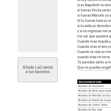
si yo Napoleón tu ser
si fueras Viruta sería
si fueras Marcelo yo e
Si tu fueras tuna yo s
si tu axila yo desodor
y si no regresas me s
me cai' que quisiera 
Cuando eras tequila y
Cuando eras el aire 
Cuando te veía se me
cuando eras mi torta..
Te paredes tanto a m
Añade LaCuerda
Que no puedes enga
a tus favoritos
Otras canciones de interés
Acordes de Nazareno
Acordes de Bella pero mala
Acordes de Maribel se dur
Acordes de Boleto de empe
Acordes de Contra Todos
Acordes de Soy José