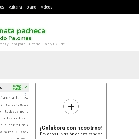
tos
guitarra
piano
videos
nata pacheca
do Palomas
rdes y Tabs para Guitarra, Bajo y Ukulele
s
mejor
✓
versión
D
llamar a tu casa

+
G
G
D
. o las medias puestas.

G
¡Colabora con nosotros!
D
o sería el convento

Envíanos tu versión de esta canción
G