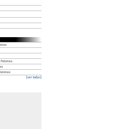
lomas
o Palomas
as
 Palomas
[ver todas]