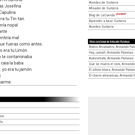
Acordes de Guitarra
ías Josefina
Afinador de Guitarra
 Capulina
¡nuevo!
Blog de LaCuerda
ra tu Tin-tan.
Aprender a tocar Guitarra
ería nopal
Acordes Guitarra
ante
entiría mal
Otras canciones de Armando Palomas
que fueras como antes.
Bolero Arrabalero, Armando Pa
o era tu Limón
Hoy, ¡salud!, Armando Palomas
yo te contaminaba
Autorretrato, Armando Palomas
 caia la baba
Que se muera el rock, Armand
. yo era tu jamón.
El último blues, Armando Palom
i
El charro atravancao, Armando
ñarme.
mio
ño