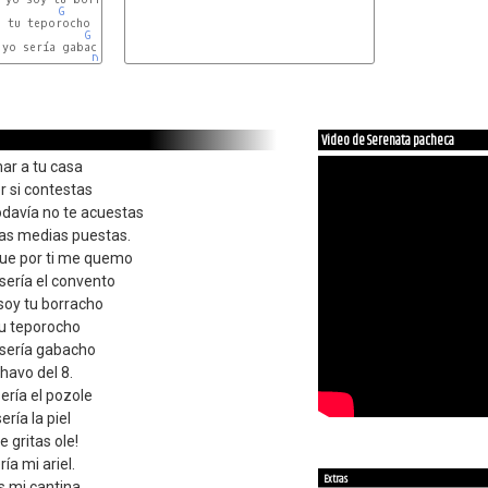
G
G
D
D7
Video de Serenata pacheca
mar a tu casa
r si contestas
todavía no te acuestas
o las medias puestas.
que por ti me quemo
 sería el convento
o soy tu borracho
tu teporocho
o sería gabacho
chavo del 8.
ería el pozole
ería la piel
e gritas ole!
ría mi ariel.
Extras
s mi cantina