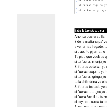
D
D
A
Letra de Serenata pacheca
Ahorita quisiera... lla
3 de la mañana pa' ve
a ver si has llegado, 
si traes tu pijama... 
Te pido que vuelvas 
si tu fueras monja yo
Si fueras botella... y
si fueras esquina yo 
si tu fueras gringa y
tu la chilindrina yo el 
Si fueras tostada yo s
si fueras tatuajes yo s
si fuera Armillita tu m
si soy ropa sucia tu se
Si soy cantinero seria