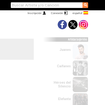
⚲
Inscripción
Conexión
Artistas Sugeridos
Juanes
Caifanes
Héroes del
Silencio
Elefante