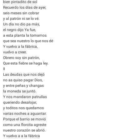
bien pintadito de sol
Recuerdo los días de ayer,
seis meses sin cobrar
y al patrón ni se lo vé.
Un día no dio pa más,
el negro dijo Ya fue,
a esta planta la tomamos
que sea nuestro lo que nos dé
Y vuelvo a la fábrica,
vuelvo a creer.
Obrero soy sin patrón,
Que esta fiebre se haga ley.
II
Las deudas que nos dejó
no as quiso pagar Dios,
y entre peñas y changas
la moneda se juntó.
Y nos mandaron patrullas
queriendo desalojar,
y toditos nos quedamos
varias noches a aguantar.
Porque el barrio se movió
como una florcita agreste
nuestro corazón se abrió.
Y vuelvo a a la fábrica