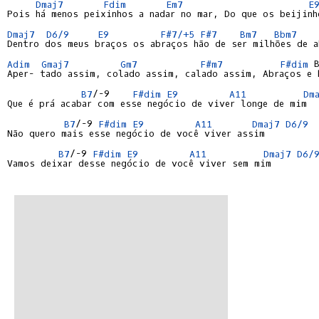
Dmaj7
Fdim
Em7
E
Pois há menos peixinhos a nadar no mar, Do que os beijinho
Dmaj7
D6/9
E9
F#7/+5
F#7
Bm7
Bbm7
Dentro dos meus braços os abraços hão de ser milhões de ab
Adim
Gmaj7
Gm7
F#m7
F#dim
 
Aper- tado assim, colado assim, calado assim, Abraços e b
B7
/-9    
F#dim
E9
A11
Dm
Que é prá acabar com esse negócio de viver longe de mim

B7
/-9 
F#dim
E9
A11
Dmaj7
D6/9
Não quero mais esse negócio de você viver assim

B7
/-9 
F#dim
E9
A11
Dmaj7
D6/
Vamos deixar desse negócio de você viver sem mim
