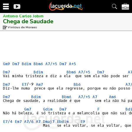
Antonio Carlos Jobim
Chega de Saudade
Vinícius de Moraes
Gm9
Dm7
Bdim
Bbm6
A7/+5
Dm7
A+5
Dm7
Bdim
Bbm6
A7/+5
Dm7
A
Vai minha tristeza e diz a ela  que sem ela não pode ser

Dm7
E7
/-9 
Am7
Bb6
A7
Diz-lhe numa  prece que ela regresse, porque eu não posso 
Dm7
Bdim
Bbm6
A7/+5
A7
Am6
Chega de saudade, a realidade é que      sem ela não há pa
Gm7
Gdim
Dm7
F
Bd
Não há beleza, é só tristeza e a melancolia que não sai d
E7/4
Em7
A7/6
A7
Dmaj7
Ebdim
E9
                 Mas   se ela voltar, se ela voltar, que 