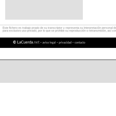
Este fichero es trabajo propio de su transcriptor y representa su interpretación personal d
para exclusivo uso privado, por lo que se prohibe su reproducción o retransmisión, así c
©
LaCuerda
.net
·
·
·
aviso legal
privacidad
contacto