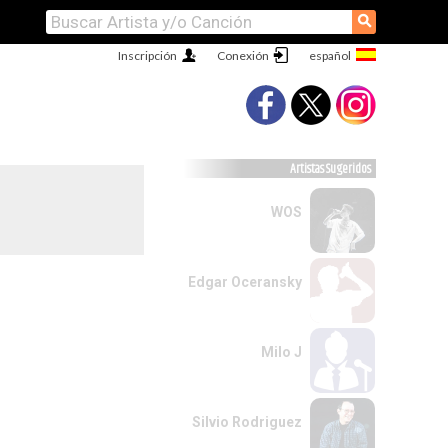
⚲
Inscripción
Conexión
Artistas Sugeridos
WOS
Edgar Oceransky
Milo J
Silvio Rodriguez