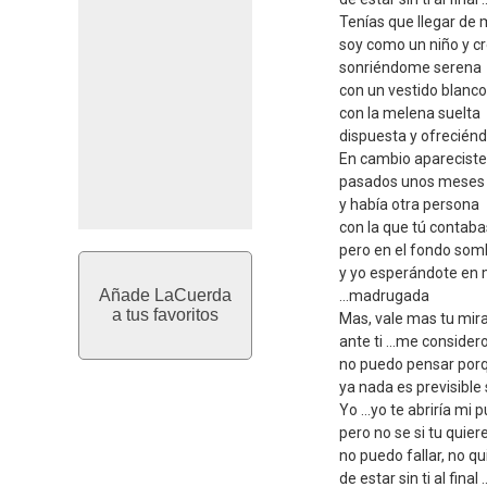
Tenías que llegar de
soy como un niño y c
sonriéndome serena
con un vestido blanco
con la melena suelta
dispuesta y ofrecié
En cambio apareciste 
pasados unos meses 
y había otra persona
con la que tú contaba
pero en el fondo som
y yo esperándote en
Añade LaCuerda
...madrugada
a tus favoritos
Mas, vale mas tu mir
ante ti ...me consider
no puedo pensar porq
ya nada es previsible 
Yo ...yo te abriría mi 
pero no se si tu quier
no puedo fallar, no q
de estar sin ti al final 