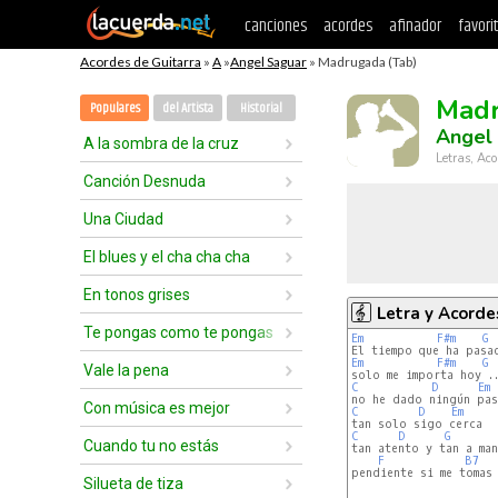
canciones
acordes
afinador
favori
Acordes de Guitarra
»
A
»
Angel Saguar
» Madrugada (Tab)
Mad
Populares
del Artista
Historial
Angel
A la sombra de la cruz
Letras, Aco
Canción Desnuda
Una Ciudad
El blues y el cha cha cha
En tonos grises
Letra y Acorde
Te pongas como te pongas
Em
F#m
G
Em
F#m
G
Vale la pena
C
D
Em
Con música es mejor
C
D
Em
C
D
G
Cuando tu no estás
tan atento y tan a man
F
B7
pendiente si me tomas 
Silueta de tiza