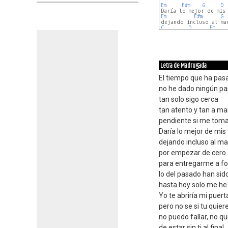
Em
F#m
G
D
Em
F#m
G
C
D
Em
Letra de Madrugada
El tiempo que ha pas
no he dado ningún p
tan solo sigo cerca
tan atento y tan a m
pendiente si me tomas
Daría lo mejor de mis
dejando incluso al m
por empezar de cero
para entregarme a f
lo del pasado han sid
hasta hoy solo me he
Yo te abriría mi puert
pero no se si tu quier
no puedo fallar, no q
de estar sin ti al final