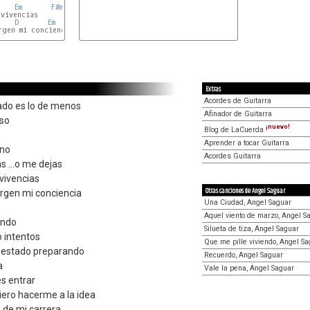
Em
F#m
G
D
D
Em
F#m
G
D
Extras
Acordes de Guitarra
ado es lo de menos
Afinador de Guitarra
aso
¡nuevo!
Blog de LaCuerda
Aprender a tocar Guitarra
ano
Acordes Guitarra
 ...o me dejas
 vivencias
Otras canciones de Angel Saguar
argen mi conciencia
Una Ciudad, Angel Saguar
Aquel viento de marzo, Angel S
ondo
Silueta de tiza, Angel Saguar
o intentos
Que me pille viviendo, Angel S
 estado preparando
Recuerdo, Angel Saguar
a
Vale la pena, Angel Saguar
es entrar
uiero hacerme a la idea
 ...de mi carrera