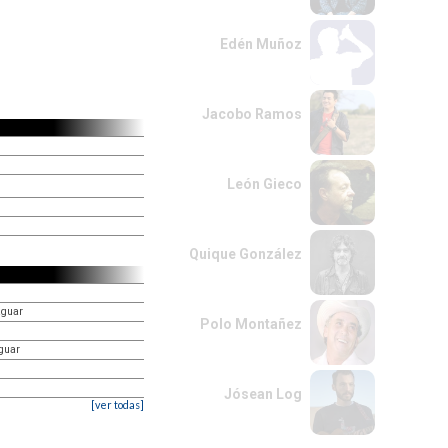
Edén Muñoz
Jacobo Ramos
León Gieco
Quique González
aguar
Polo Montañez
aguar
Jósean Log
[ver todas]