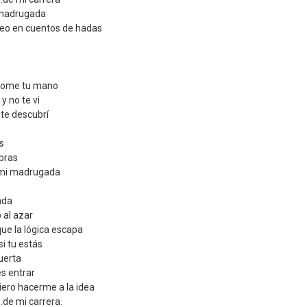
 madrugada
reo en cuentos de hadas
ndome tu mano
y no te vi
te descubrí
s
bras
 mi madrugada
ada
o al azar
ue la lógica escapa
si tu estás
puerta
es entrar
uiero hacerme a la idea
...de mi carrera.