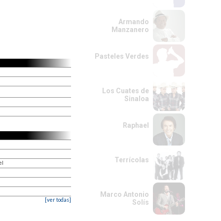
Armando
Manzanero
Pasteles Verdes
Los Cuates de
Sinaloa
Raphael
Terrícolas
el
Marco Antonio
[ver todas]
Solís