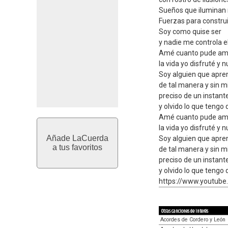
Sueños que iluminan 
Fuerzas para construir
Soy como quise ser
y nadie me controla e
Amé cuanto pude ama
la vida yo disfruté 
Soy alguien que apren
de tal manera y sin m
preciso de un instan
y olvido lo que tengo 
Amé cuanto pude ama
la vida yo disfruté 
Añade LaCuerda
Soy alguien que apren
a tus favoritos
de tal manera y sin m
preciso de un instan
y olvido lo que tengo 
https://www.youtub
Otras canciones de interés
Acordes de Cordero y León