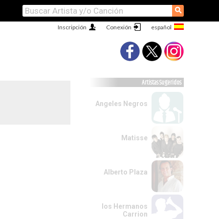
⚲
Inscripción
Conexión
Artistas Sugeridos
Angeles Negros
Matisse
Alberto Plaza
los Hermanos
Carrion