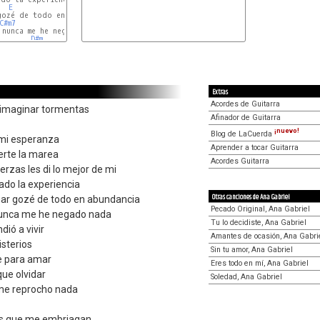
E
F#
gozé de todo en abundancia

C#m7
F#
E
F#
nunca me he negado nada

D#m
Extras
Acordes de Guitarra
n imaginar tormentas
Afinador de Guitarra
¡nuevo!
Blog de LaCuerda
 mi esperanza
Aprender a tocar Guitarra
erte la marea
Acordes Guitarra
erzas les di lo mejor de mi
ado la experiencia
Otras canciones de Ana Gabriel
r gozé de todo en abundancia
Pecado Original, Ana Gabriel
y nunca me he negado nada
Tu lo decidiste, Ana Gabriel
dió a vivir
Amantes de ocasión, Ana Gabri
isterios
Sin tu amor, Ana Gabriel
te para amar
Eres todo en mí, Ana Gabriel
que olvidar
Soledad, Ana Gabriel
 me reprocho nada
nes que me embriagan