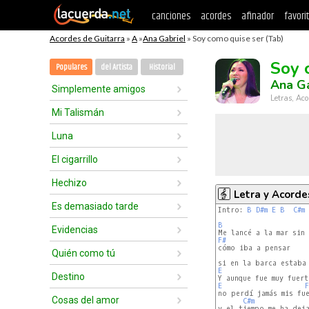
canciones
acordes
afinador
favori
Acordes de Guitarra
»
A
»
Ana Gabriel
» Soy como quise ser (Tab)
Soy 
Populares
del Artista
Historial
Ana Ga
Simplemente amigos
Letras, Aco
Mi Talismán
Luna
El cigarrillo
Hechizo
Letra y Acorde
Es demasiado tarde
Intro: 
B
D#m
E
B
C#m
B
Evidencias
F#
Quién como tú
E
Destino
E
F
no perdí jamás mis fue
Cosas del amor
C#m
y el tiempo me ha deja