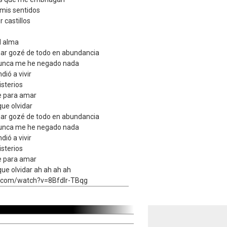
mis sentidos
 castillos
l alma
r gozé de todo en abundancia
y nunca me he negado nada
dió a vivir
isterios
te para amar
que olvidar
r gozé de todo en abundancia
y nunca me he negado nada
dió a vivir
isterios
te para amar
que olvidar ah ah ah ah
e.com/watch?v=8BfdIr-TBqg