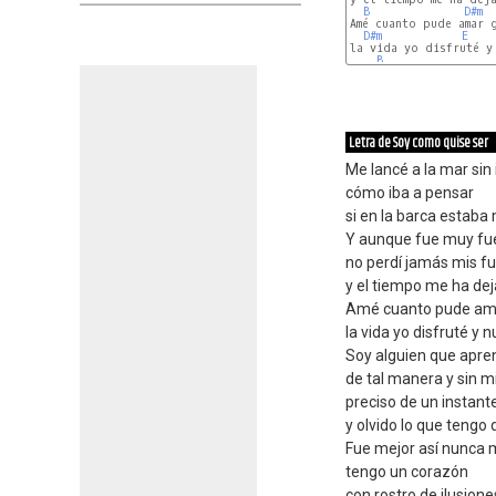
B
D#m
Amé cuanto pude amar 
D#m
E
la vida yo disfruté y 
B
Letra de Soy como quise ser
Me lancé a la mar si
cómo iba a pensar
si en la barca estaba
Y aunque fue muy fu
no perdí jamás mis fu
y el tiempo me ha dej
Amé cuanto pude ama
la vida yo disfruté 
Soy alguien que apren
de tal manera y sin m
preciso de un instan
y olvido lo que tengo 
Fue mejor así nunca
tengo un corazón
con rostro de ilusio