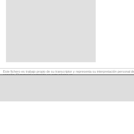
Este fichero es trabajo propio de su transcriptor y representa su interpretación personal de
canción. El material contenido en esta página es
para exclusivo uso privado, por lo que se prohibe su reproducción o retransmisión, así c
para fines comerciales.
©
LaCuerda
.net
·
·
·
aviso legal
privacidad
contacto