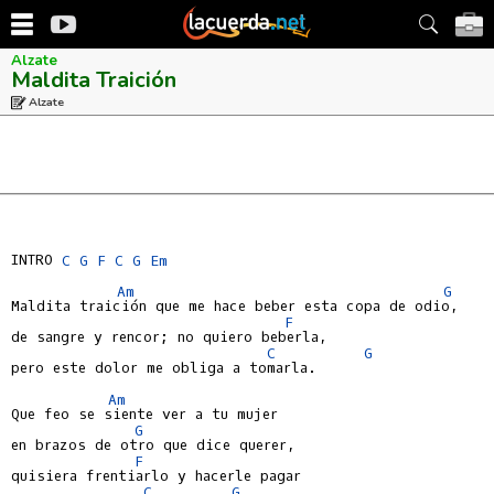
Alzate
Maldita Traición
Alzate
INTRO 
C
G
F
C
G
Em
Am
G
Maldita traición que me hace beber esta copa de odio,

F
de sangre y rencor; no quiero beberla,

C
G
pero este dolor me obliga a tomarla.

Am
Que feo se siente ver a tu mujer

G
en brazos de otro que dice querer,

F
quisiera frentiarlo y hacerle pagar

C
G