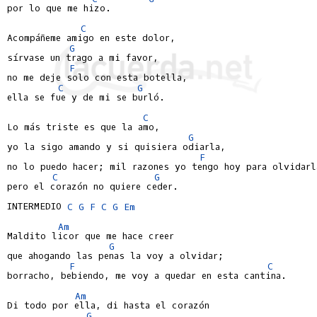
por lo que me hizo.

C
Acompáñeme amigo en este dolor,

G
sírvase un trago a mi favor,

F
no me deje solo con esta botella,

C
G
ella se fue y de mi se burló.

C
Lo más triste es que la amo,

G
yo la sigo amando y si quisiera odiarla,

F
no lo puedo hacer; mil razones yo tengo hoy para olvidarla
C
G
pero el corazón no quiere ceder.

INTERMEDIO 
C
G
F
C
G
Em
Am
Maldito licor que me hace creer

G
que ahogando las penas la voy a olvidar;

F
C
borracho, bebiendo, me voy a quedar en esta cantina.

Am
Di todo por ella, di hasta el corazón

G