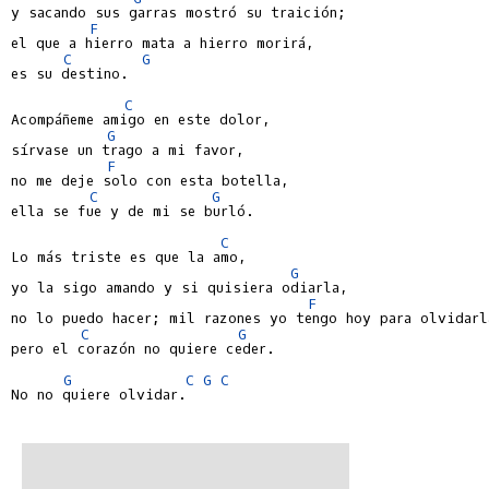
y sacando sus garras mostró su traición;

F
el que a hierro mata a hierro morirá,

C
G
es su destino.

C
Acompáñeme amigo en este dolor,

G
sírvase un trago a mi favor,

F
no me deje solo con esta botella,

C
G
ella se fue y de mi se burló.

C
Lo más triste es que la amo,

G
yo la sigo amando y si quisiera odiarla,

F
no lo puedo hacer; mil razones yo tengo hoy para olvidarla
C
G
pero el corazón no quiere ceder.

G
C
G
C
No no quiere olvidar.
