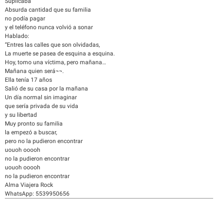
Suplicaba
Absurda cantidad que su familia
no podía pagar
y el teléfono nunca volvió a sonar
Hablado:
“Entres las calles que son olvidadas,
La muerte se pasea de esquina a esquina.
Hoy, tomo una víctima, pero mañana…
Mañana quien será¬¬.
Ella tenía 17 años
Salió de su casa por la mañana
Un día normal sin imaginar
que sería privada de su vida
y su libertad
Muy pronto su familia
la empezó a buscar,
pero no la pudieron encontrar
uouoh ooooh
no la pudieron encontrar
uouoh ooooh
no la pudieron encontrar
Alma Viajera Rock
WhatsApp: 5539950656