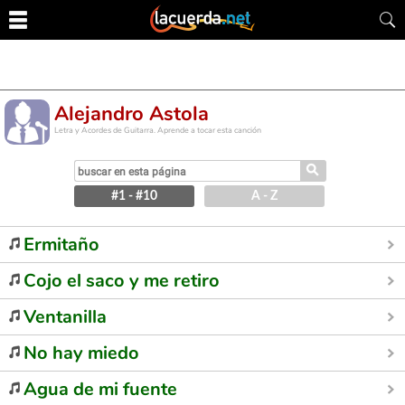
Alejandro Astola
Letra y Acordes de Guitarra. Aprende a tocar esta canción
⚲
#1 - #10
A - Z
Ermitaño
Cojo el saco y me retiro
Ventanilla
No hay miedo
Agua de mi fuente