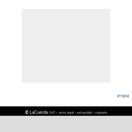
[PT]
[EN]
©
LaCuerda
.net
·
·
·
aviso legal
privacidad
contacto