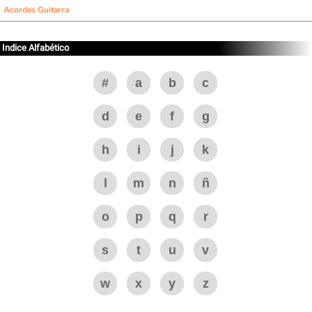
Acordes Guitarra
Indice Alfabético
#
a
b
c
d
e
f
g
h
i
j
k
l
m
n
ñ
o
p
q
r
s
t
u
v
w
x
y
z