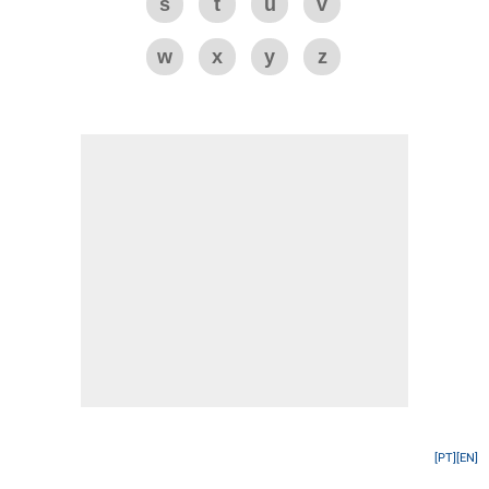
s
t
u
v
w
x
y
z
[PT]
[EN]