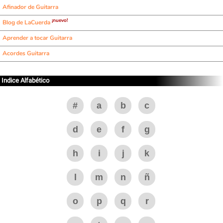
Afinador de Guitarra
¡nuevo!
Blog de LaCuerda
Aprender a tocar Guitarra
Acordes Guitarra
Indice Alfabético
#
a
b
c
d
e
f
g
h
i
j
k
l
m
n
ñ
o
p
q
r