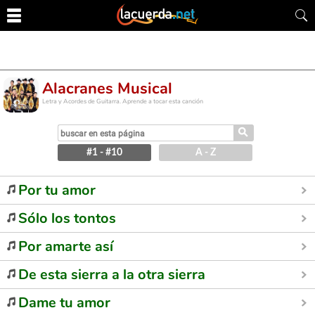
Alacranes Musical
Letra y Acordes de Guitarra. Aprende a tocar esta canción
⚲
#1 - #10
A - Z
Por tu amor
Sólo los tontos
Por amarte así
De esta sierra a la otra sierra
Dame tu amor