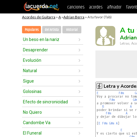
canciones
acordes
afinador
favori
Acordes de Guitarra
»
A
»
Adrian Berra
» A tu favor (Tab)
A tu
Populares
del Artista
Historial
Adrian
Un beso en la nariz
Letras, Aco
Desaprender
Evolución
Natural
Sigue
Letra y Acorde
Golosinas
E
F#m
G
Voy a procurar no toma
F#m
G#
Efecto de sincronicidad
a promover volver a se
B
A
poder brindar si se rí
No Quiero
F#m
A
y dejar de dibujar lo 
Candombe Va
[
E
F#m
G#m
A
]

E
El Funeral
Y es cierto que si est
G#m