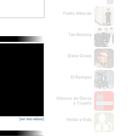
Pablo Alborán
Tan Bionica
Steve Green
El Kuelgue
Himnos de Gloria
y Triunfo
[ver más videos]
Verbo y Vida