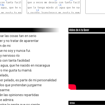
con tanta facilidad

que a veces me desvío con tanta facilidad

F#m
G#m
LA
SI
 agua, que he nacido en nicaragua

que le tengo miedo al agua que he nacido en nicaragSa

E
LA
MI
 me gusta tu mamá.

F#m
DO#7
LA
Video de A tu favor
ar las cosas tan en serio
er y no tratar de aparentar
en de mi
que no soy y nunca fui.
oy nervioso río
 con tanta facilidad
 agua, que he nacido en nicaragua
ero me gusta tu mamá.
elado,
er pelado, es parte de mi personalidad
 los que pretendan juzgarme
nsarme.
n las opiniones repartidas
que admira.
Extras
entre la gente que no siente