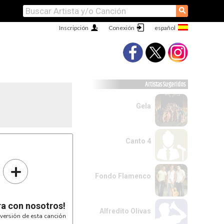
⚲
Inscripción
Conexión
Artistas Sugeridos
Gela
Canto 4
+
Fondo Flamenco
ra con nosotros!
Alfredito Olivas
versión de esta canción