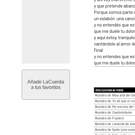
y que pretende aband
Porque somos parte 
un eslabón. una canci
y no entendés que est
que me duele tu dolor
y aquí estoy, tranquilo
cantándole al amor de
Final:
y no entendes que est
que me duele tu dolo
Añade LaCuerda
a tus favoritos
Otras canciones de interés
Acordes de Mas allá del So
Acordes de Yo sé que el vi
Acordes de Por encima del 
Acordes de Quebrántame
Acordes de Frijolero
Acordes de Lamento de am
Acordes de Santo (una cosa