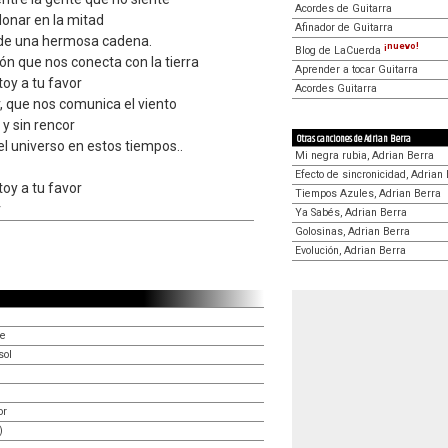
Acordes de Guitarra
onar en la mitad
Afinador de Guitarra
de una hermosa cadena.
¡nuevo!
Blog de LaCuerda
ón que nos conecta con la tierra
Aprender a tocar Guitarra
oy a tu favor
Acordes Guitarra
, que nos comunica el viento
 y sin rencor
Otras canciones de Adrian Berra
l universo en estos tiempos..
Mi negra rubia, Adrian Berra
Efecto de sincronicidad, Adrian
oy a tu favor
Tiempos Azules, Adrian Berra
r
Ya Sabés, Adrian Berra
Golosinas, Adrian Berra
Evolución, Adrian Berra
l
ve
sol
or
)